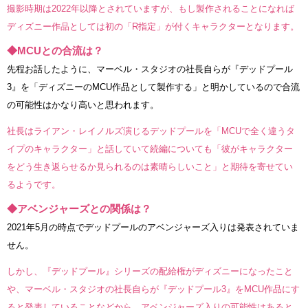
撮影時期は2022年以降とされていますが、もし製作されることになれば
ディズニー作品としては初の「R指定」が付くキャラクターとなります。
◆MCUとの合流は？
先程お話したように、マーベル・スタジオの社長自らが『デッドプール
3』を「ディズニーのMCU作品として製作する」と明かしているので合流
の可能性はかなり高いと思われます。
社長はライアン・レイノルズ演じるデッドプールを「MCUで全く違うタ
イプのキャラクター」と話していて続編についても「彼がキャラクター
をどう生き返らせるか見られるのは素晴らしいこと」と期待を寄せてい
るようです。
◆アベンジャーズとの関係は？
2021年5月の時点でデッドプールのアベンジャーズ入りは発表されていま
せん。
しかし、『デッドプール』シリーズの配給権がディズニーになったこと
や、マーベル・スタジオの社長自らが『デッドプール3』をMCU作品にす
ると発表していることなどから、アベンジャーズ入りの可能性はあると