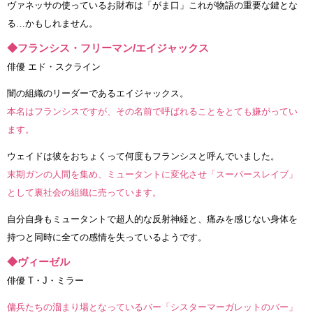
ヴァネッサの使っているお財布は「がま口」これが物語の重要な鍵とな
る…かもしれません。
◆フランシス・フリーマン/エイジャックス
俳優 エド・スクライン
闇の組織のリーダーであるエイジャックス。
本名はフランシスですが、その名前で呼ばれることをとても嫌がってい
ます。
ウェイドは彼をおちょくって何度もフランシスと呼んでいました。
末期ガンの人間を集め、ミュータントに変化させ「スーパースレイブ」
として裏社会の組織に売っています。
自分自身もミュータントで超人的な反射神経と、痛みを感じない身体を
持つと同時に全ての感情を失っているようです。
◆ヴィーゼル
俳優 T・J・ミラー
傭兵たちの溜まり場となっているバー「シスターマーガレットのバー」