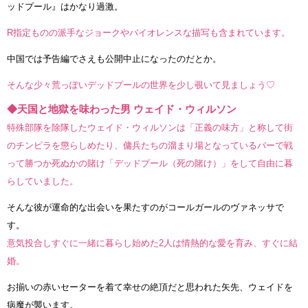
ッドプール』はかなり過激。
R指定ものの派手なジョークやバイオレンスな描写も含まれています。
中国では予告編でさえも公開中止になったのだとか。
そんな少々荒っぽいデッドプールの世界を少し覗いて見ましょう♡
◆天国と地獄を味わった男 ウェイド・ウィルソン
特殊部隊を除隊したウェイド・ウィルソンは「正義の味方」と称して街
のチンピラを懲らしめたり、傭兵たちの溜まり場となっているバーで戦
って勝つか死ぬかの賭け「デッドプール（死の賭け）」をして自由に暮
らしていました。
そんな彼が運命的な出会いを果たすのがコールガールのヴァネッサで
す。
意気投合しすぐに一緒に暮らし始めた2人は情熱的な愛を育み、すぐに結
婚。
お揃いの赤いセーターを着て幸せの絶頂だと思われた矢先、ウェイドを
病魔が襲います。