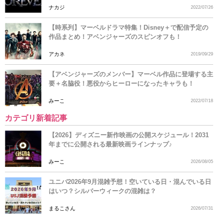
ナカジ
2022/07/26
【時系列】マーベルドラマ特集！Disney＋で配信予定の
作品まとめ！アベンジャーズのスピンオフも！
アカネ
2019/09/29
【アベンジャーズのメンバー】マーベル作品に登場する主
要＋名脇役！悪役からヒーローになったキャラも！
みーこ
2022/07/18
カテゴリ新着記事
【2026】ディズニー新作映画の公開スケジュール！2031
年までに公開される最新映画ラインナップ♪
みーこ
2026/08/05
ユニバ2026年9月混雑予想！空いている日・混んでいる日
はいつ？シルバーウィークの混雑は？
まるこさん
2026/07/31