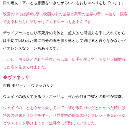
目の老女・アルとも悪態をつきながらいつもおしゃべりをしています。
映画の中では第4の壁（映画の中の世界と実際の世界の壁）を破り、観客
である私たちに話しかけてくるシーンもあるんです。
デッドプールとなり不死身の肉体と、超人的な回復力を手に入れてから
は手錠で囚われた際に自分の腕を切り落として逃げると言うなかなかバ
イオレンスなシーンもあります。
しかし、切り落とされた手首からは新しい手が生えてくるなど人間離れ
した姿を見せてれました。
◆ヴァネッサ
俳優 モリーナ・ヴァッカリン
ウェイドの恋人であるヴァネッサは、何から何まで彼との相性が抜群。
ウェイドのことを心から愛していて、彼が末期ガンだとわかった時には
特製の健康ドリンクを作ったり世界中の病院のパンフレットを集めるな
どウェイドを助けようと一生懸命に行動していました。