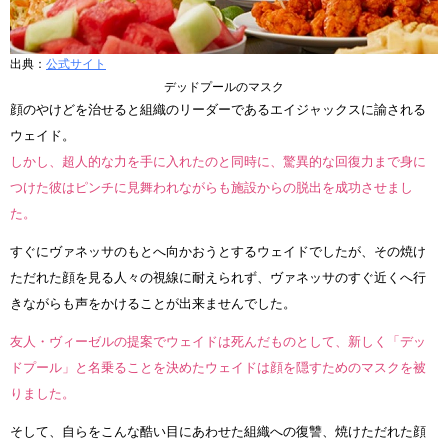
出典：
公式サイト
デッドプールのマスク
顔のやけどを治せると組織のリーダーであるエイジャックスに諭される
ウェイド。
しかし、超人的な力を手に入れたのと同時に、驚異的な回復力まで身に
つけた彼はピンチに見舞われながらも施設からの脱出を成功させまし
た。
すぐにヴァネッサのもとへ向かおうとするウェイドでしたが、その焼け
ただれた顔を見る人々の視線に耐えられず、ヴァネッサのすぐ近くへ行
きながらも声をかけることが出来ませんでした。
友人・ヴィーゼルの提案でウェイドは死んだものとして、新しく「デッ
ドプール」と名乗ることを決めたウェイドは顔を隠すためのマスクを被
りました。
そして、自らをこんな酷い目にあわせた組織への復讐、焼けただれた顔