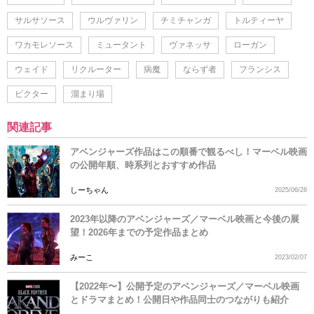
サルサソース
ウルヴァリン
チミチャンガ
トルティーヤ
ワカモレソース
ミュータント
ヴァネッサ
ローガン
ウェイド
リクルーター
病魔
ならず者
フランシス
ビクター
溜まり場
関連記事
アベンジャーズ作品はこの順番で観るべし！マーベル映画
の公開年順、時系列とおすすめ作品
しーちゃん
2025/06/28
2023年以降のアベンジャーズ／マーベル映画と今後の展
望！2026年までの予定作品まとめ
みーこ
2023/02/07
【2022年〜】公開予定のアベンジャーズ／マーベル映画
とドラマまとめ！公開日や作品同士のつながりも紹介