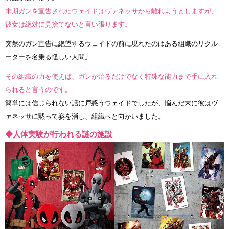
末期ガンを宣告されたウェイドはヴァネッサから離れようとしますが、
彼女は絶対に見捨てないと言い張ります。
突然のガン宣告に絶望するウェイドの前に現れたのはある組織のリクル
ーターを名乗る怪しい人間。
その組織の力を使えば、ガンが治るだけでなく特殊な能力まで手に入れ
られると言うのです。
簡単には信じられない話に戸惑うウェイドでしたが、悩んだ末に彼はヴ
ァネッサに黙って姿を消し、組織へと向かいました。
◆人体実験が行われる謎の施設