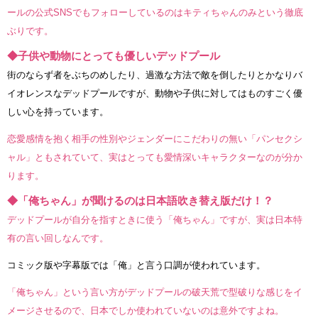
ールの公式SNSでもフォローしているのはキティちゃんのみという徹底
ぶりです。
◆子供や動物にとっても優しいデッドプール
街のならず者をぶちのめしたり、過激な方法で敵を倒したりとかなりバ
イオレンスなデッドプールですが、動物や子供に対してはものすごく優
しい心を持っています。
恋愛感情を抱く相手の性別やジェンダーにこだわりの無い「パンセクシ
ャル」ともされていて、実はとっても愛情深いキャラクターなのが分か
ります。
◆「俺ちゃん」が聞けるのは日本語吹き替え版だけ！？
デッドプールが自分を指すときに使う「俺ちゃん」ですが、実は日本特
有の言い回しなんです。
コミック版や字幕版では「俺」と言う口調が使われています。
「俺ちゃん」という言い方がデッドプールの破天荒で型破りな感じをイ
メージさせるので、日本でしか使われていないのは意外ですよね。