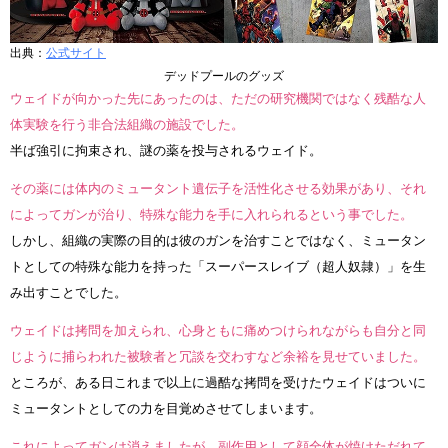
出典：
公式サイト
デッドプールのグッズ
ウェイドが向かった先にあったのは、ただの研究機関ではなく残酷な人
体実験を行う非合法組織の施設でした。
半ば強引に拘束され、謎の薬を投与されるウェイド。
その薬には体内のミュータント遺伝子を活性化させる効果があり、それ
によってガンが治り、特殊な能力を手に入れられるという事でした。
しかし、組織の実際の目的は彼のガンを治すことではなく、ミュータン
トとしての特殊な能力を持った「スーパースレイブ（超人奴隷）」を生
み出すことでした。
ウェイドは拷問を加えられ、心身ともに痛めつけられながらも自分と同
じように捕らわれた被験者と冗談を交わすなど余裕を見せていました。
ところが、ある日これまで以上に過酷な拷問を受けたウェイドはついに
ミュータントとしての力を目覚めさせてしまいます。
これによってガンは消えましたが、副作用として顔全体が焼けただれて