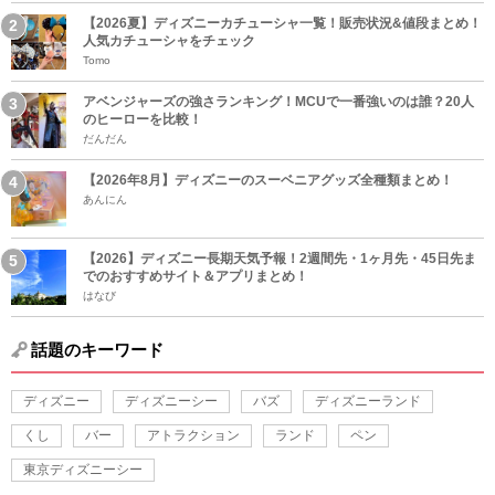
【2026夏】ディズニーカチューシャ一覧！販売状況&値段まとめ！
人気カチューシャをチェック
Tomo
アベンジャーズの強さランキング！MCUで一番強いのは誰？20人
のヒーローを比較！
だんだん
【2026年8月】ディズニーのスーベニアグッズ全種類まとめ！
あんにん
【2026】ディズニー長期天気予報！2週間先・1ヶ月先・45日先ま
でのおすすめサイト＆アプリまとめ！
はなび
話題のキーワード
ディズニー
ディズニーシー
バズ
ディズニーランド
くし
バー
アトラクション
ランド
ペン
東京ディズニーシー