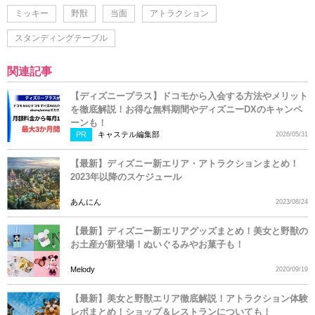
ミッキー
野獣
当面
アトラクション
スタンディングテーブル
関連記事
【ディズニープラス】ドコモから入会する方法やメリット
を徹底解説！お得な無料期間やディズニーDXのキャンペ
ーンも！
PR
キャステル編集部
2026/05/31
【最新】ディズニー新エリア・アトラクションまとめ！
2023年以降のスケジュール
あんにん
2023/08/24
【最新】ディズニー新エリアグッズまとめ！美女と野獣の
お土産が新登場！ぬいぐるみやお菓子も！
Melody
2020/09/19
【最新】美女と野獣エリア徹底解説！アトラクション体験
レポまとめ！ショップ＆レストランについても！