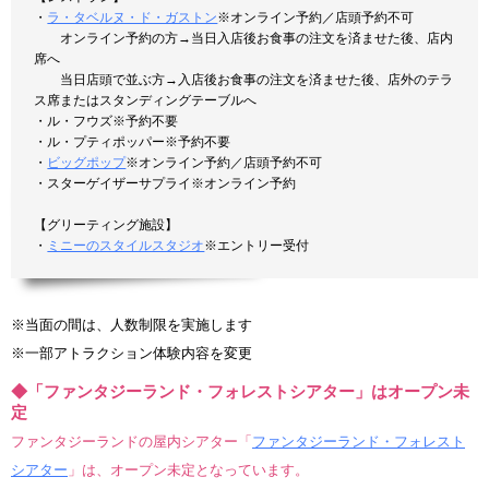
・
ラ・タベルヌ・ド・ガストン
※オンライン予約／店頭予約不可
オンライン予約の方→当日入店後お食事の注文を済ませた後、店内
席へ
当日店頭で並ぶ方→入店後お食事の注文を済ませた後、店外のテラ
ス席またはスタンディングテーブルへ
・ル・フウズ※予約不要
・ル・プティポッパー※予約不要
・
ビッグポップ
※オンライン予約／店頭予約不可
・スターゲイザーサプライ※オンライン予約
【グリーティング施設】
・
ミニーのスタイルスタジオ
※エントリー受付
※当面の間は、人数制限を実施します
※一部アトラクション体験内容を変更
◆「ファンタジーランド・フォレストシアター」はオープン未
定
ファンタジーランドの屋内シアター「
ファンタジーランド・フォレスト
シアター
」は、オープン未定となっています。