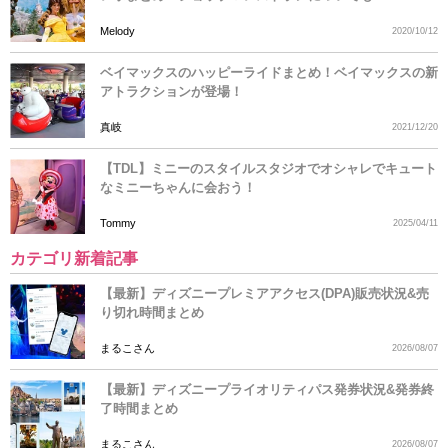
Melody
2020/10/12
ベイマックスのハッピーライドまとめ！ベイマックスの新
アトラクションが登場！
真岐
2021/12/20
【TDL】ミニーのスタイルスタジオでオシャレでキュート
なミニーちゃんに会おう！
Tommy
2025/04/11
カテゴリ新着記事
【最新】ディズニープレミアアクセス(DPA)販売状況&売
り切れ時間まとめ
まるこさん
2026/08/07
【最新】ディズニープライオリティパス発券状況&発券終
了時間まとめ
まるこさん
2026/08/07