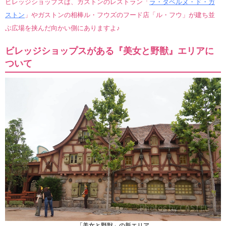
ビレッジショップスは、ガストンのレストラン「
ラ・タベルヌ・ド・ガ
ストン
」やガストンの相棒ル・フウズのフード店「ル・フウ」が建ち並
ぶ広場を挟んだ向かい側にありますよ♪
ビレッジショップスがある『美女と野獣』エリアに
ついて
「美女と野獣」の新エリア