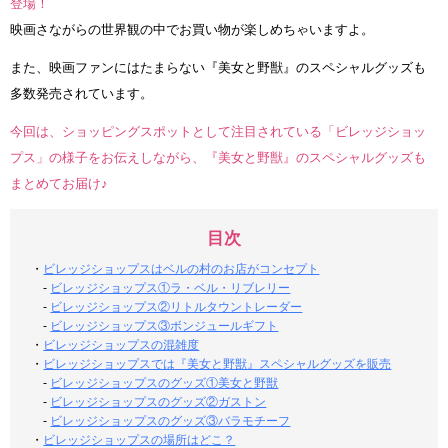
登場！
映画さながらの世界観の中でお買い物が楽しめちゃいますよ。
また、映画ファンにはたまらない『美女と野獣』のスペシャルグッズも
多数発売されています。
今回は、ショッピングスポットとして注目されている「ビレッジショッ
プス」の様子をお伝えしながら、『美女と野獣』のスペシャルグッズも
まとめてお届け♪
目次
・
ビレッジショップスはベルの村のお店がコンセプト
-
ビレッジショップス①ラ・ベル・リブレリー
-
ビレッジショップス②リトルタウントレーダー
-
ビレッジショップス③ボンジュールギフト
・
ビレッジショップスの混雑度
・
ビレッジショップスでは『美女と野獣』スペシャルグッズを販売
-
ビレッジショップスのグッズ①美女と野獣
-
ビレッジショップスのグッズ②ガストン
-
ビレッジショップスのグッズ③バラモチーフ
・
ビレッジショップスの場所はどこ？