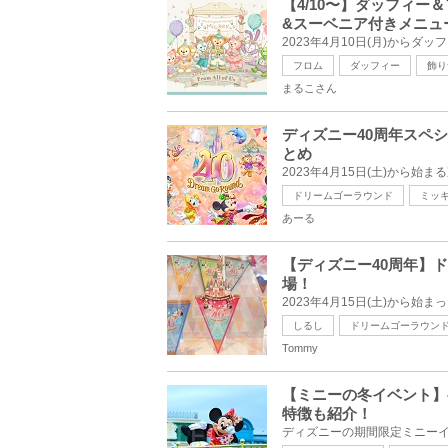
【4/10〜】ダッフィ
&スーベニア付きメニュ
フロム
ダッフィー
飾り
まるこさん
ディズニー40周年スペ
とめ
ドリームゴーラウンド
ミッ
あーる
【ディズニー40周年】
場！
しるし
ドリームゴーラウン
Tommy
【ミニーの冬イベント】
特徴も紹介！