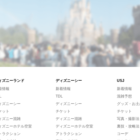
ィズニーランド
ディズニーシー
USJ
着情報
新着情報
新着情報
L
TDL
混雑予想
ィズニーシー
ディズニーシー
グッズ・お土
ケット
チケット
チケット
ィズニー混雑
ディズニー混雑
写真・撮影法
ィズニーホテル空室
ディズニーホテル空室
裏技・攻略法
トラクション
アトラクション
コーデ