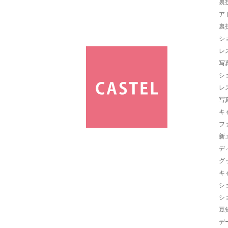
裏
ア
裏
シ
レ
写
シ
レ
写
キ
フ
新
デ
グ
キ
シ
シ
豆
デ