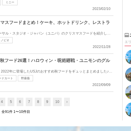
ミニー
2023/02/10
リスマスフードまとめ！ケーキ、ホットドリンク、レストラ
2022年冬に販売されるユニバーサル・スタジオ・ジャパン（ユニバ）のクリスマスフードを紹介します。手...
キノピオ
エ
2022/11/28
すめ秋フード26選！ハロウィン・呪術廻戦・ユニモンのグル
USJのおすすめ秋フード26選！2022年に登場したUSJのおすすめ秋フードをギュッとまとめました♪USJではハ...
ードカート
野薔薇
2022/09/09
4
5
6
7
8
9
10
›
全91件 1〜10件目