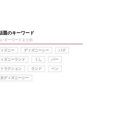
話題のキーワード
熱いキーワードまとめ
ディズニー
ディズニーシー
バズ
ディズニーランド
くし
バー
アトラクション
ランド
ペン
東京ディズニーシー