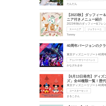
だんだん
【2023秋】ダッフィ
ニア付きメニュー紹介
スーベニア
ジェラトーニ
Tommy
TDL
40周年バージョンのク
アニバーサリーイベント
かなざわまゆ
【6月13日発売】ディ
ズ」全40種類一覧！歴
コースターセット
まるこさん