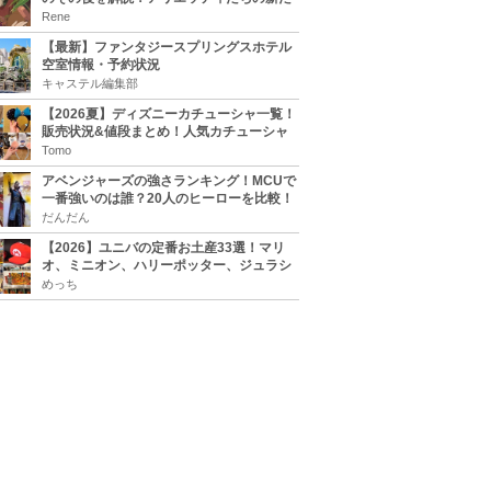
な住処は？翔の病気は治る？
Rene
【最新】ファンタジースプリングスホテル
空室情報・予約状況
キャステル編集部
【2026夏】ディズニーカチューシャ一覧！
販売状況&値段まとめ！人気カチューシャ
をチェック
Tomo
アベンジャーズの強さランキング！MCUで
一番強いのは誰？20人のヒーローを比較！
だんだん
【2026】ユニバの定番お土産33選！マリ
オ、ミニオン、ハリーポッター、ジュラシ
ックパーク、セサミ、SINGなどのグッズ情
めっち
報