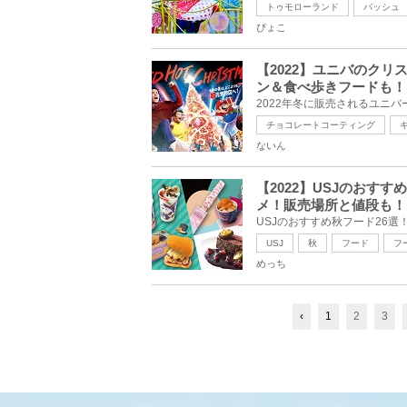
トゥモローランド
バッシュ
ぴょこ
【2022】ユニバのク
ン＆食べ歩きフードも！
チョコレートコーティング
ないん
【2022】USJのおす
メ！販売場所と値段も！
USJ
秋
フード
フ
めっち
‹
1
2
3