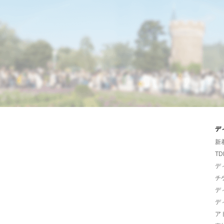
デ
新
TD
デ
チ
デ
デ
ア