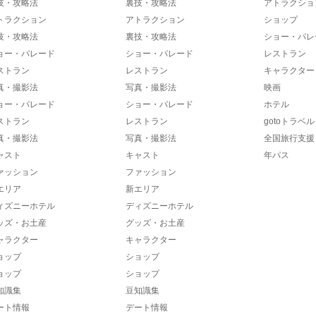
技・攻略法
裏技・攻略法
アトラクショ
トラクション
アトラクション
ショップ
技・攻略法
裏技・攻略法
ショー・パレ
ョー・パレード
ショー・パレード
レストラン
ストラン
レストラン
キャラクター
真・撮影法
写真・撮影法
映画
ョー・パレード
ショー・パレード
ホテル
ストラン
レストラン
gotoトラベル
真・撮影法
写真・撮影法
全国旅行支援
ャスト
キャスト
年パス
ァッション
ファッション
エリア
新エリア
ィズニーホテル
ディズニーホテル
ッズ・お土産
グッズ・お土産
ャラクター
キャラクター
ョップ
ショップ
ョップ
ショップ
知識集
豆知識集
ート情報
デート情報