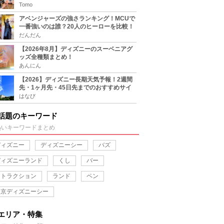
をチェック
Tomo
アベンジャーズの強さランキング！MCUで
一番強いのは誰？20人のヒーローを比較！
だんだん
【2026年8月】ディズニーのスーベニアグ
ッズ全種類まとめ！
あんにん
【2026】ディズニー長期天気予報！2週間
先・1ヶ月先・45日先までのおすすめサイ
ト＆アプリまとめ！
はなび
話題のキーワード
熱いキーワードまとめ
ディズニー
ディズニーシー
バズ
ディズニーランド
くし
バー
アトラクション
ランド
ペン
東京ディズニーシー
エリア・特集