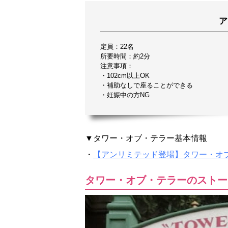
ア
定員：22名
所要時間：約2分
注意事項：
・102cm以上OK
・補助なしで座ることができる
・妊娠中の方NG
▼タワー・オブ・テラー基本情報
・
【アンリミテッド登場】タワー・オ
タワー・オブ・テラーのストー