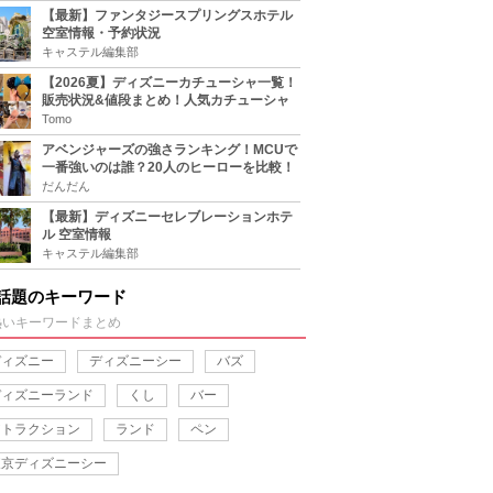
【最新】ファンタジースプリングスホテル
空室情報・予約状況
キャステル編集部
【2026夏】ディズニーカチューシャ一覧！
販売状況&値段まとめ！人気カチューシャ
をチェック
Tomo
アベンジャーズの強さランキング！MCUで
一番強いのは誰？20人のヒーローを比較！
だんだん
【最新】ディズニーセレブレーションホテ
ル 空室情報
キャステル編集部
話題のキーワード
熱いキーワードまとめ
ディズニー
ディズニーシー
バズ
ディズニーランド
くし
バー
アトラクション
ランド
ペン
東京ディズニーシー