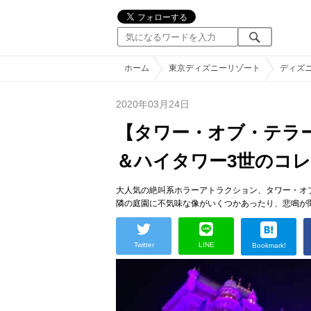
ホーム
東京ディズニーリゾート
ディズ
2020年03月24日
【タワー・オブ・テラ
＆ハイタワー3世のコ
大人気の絶叫系ホラーアトラクション、タワー・オ
隣の庭園に不気味な像がいくつかあったり、悲鳴が
Twitter
LINE
Bookmark!