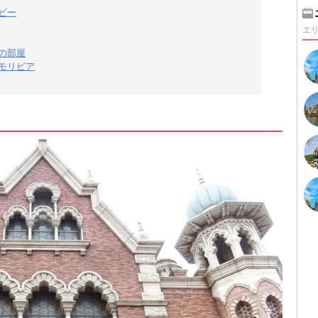
ビー
エ
の部屋
モリビア