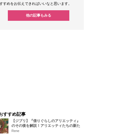
すすめをお伝えできればいいなと思います。
他の記事もみる
おすすめ記事
【ジブリ】『借りぐらしのアリエッティ』
のその後を解説！アリエッティたちの新た
な住処は？翔の病気は治る？
Rene