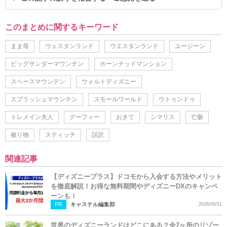
このまとめに関するキーワード
まま母
ウェスタンランド
ウエスタンランド
ユージーン
ビッグサンダーマウンテン
ホーンテッドマンション
スペースマウンテン
ウォルトディズニー
スプラッシュマウンテン
スモールワールド
ウトゥンドゥ
トレメイン夫人
グーフィー
おきて
シマリス
亡骸
被り物
スティッチ
誤訳
関連記事
【ディズニープラス】ドコモから入会する方法やメリット
を徹底解説！お得な無料期間やディズニーDXのキャンペ
ーンも！
PR
キャステル編集部
2026/05/31
世界のディズニーランドはどこにある？全7ヶ所のリゾー