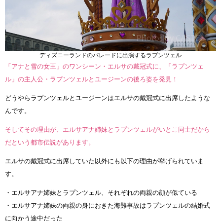
ディズニーランドのパレードに出演するラプンツェル
「アナと雪の女王」のワンシーン・エルサの戴冠式に、「ラプンツェ
ル」の主人公・ラプンツェルとユージーンの後ろ姿を発見！
どうやらラプンツェルとユージーンはエルサの戴冠式に出席したような
んです。
そしてその理由が、エルサアナ姉妹とラプンツェルがいとこ同士だから
だという都市伝説があります。
エルサの戴冠式に出席していた以外にも以下の理由が挙げられていま
す。
・エルサアナ姉妹とラプンツェル、それぞれの両親の顔が似ている
・エルサアナ姉妹の両親の身におきた海難事故はラプンツェルの結婚式
に向かう途中だった