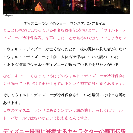
ディズニーランドのショー「ワンスアポンアタイム」
まことしやかに伝わっている有名な都市伝説のひとつ、「ウォルト・デ
ィズニーの冷凍保存説」を耳にしたことがあるのではないでしょうか？
・ウォルト・ディズニーが亡くなったとき、彼の死体を見た者がいない
・ウォルト・ディズニーは生前、人体冷凍保存について調べていた
・ある冷凍室でウォルトディズニーが眠っているのを見た人がいる
など、すでに亡くなっているはずのウォルト・ディズニーが冷凍保存に
より眠っているだけでまだ生きているという都市伝説が多くあります。
そしてウォルト・ディズニーが冷凍保存されている場所には様々な噂が
あります。
日本のディズニーランドにあるシンデレラ城の地下、もしくはワール
ド・バザールではないかという説もあるんですよ。
ディズニー映画に登場するキャラクターの都市伝説