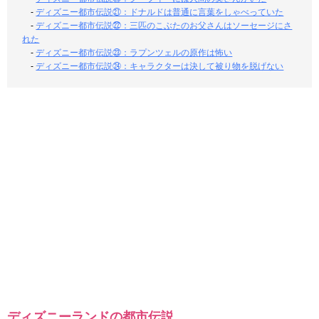
-
ディズニー都市伝説㉑：ドナルドは普通に言葉をしゃべっていた
-
ディズニー都市伝説㉒：三匹のこぶたのお父さんはソーセージにさ
れた
-
ディズニー都市伝説㉓：ラプンツェルの原作は怖い
-
ディズニー都市伝説㉔：キャラクターは決して被り物を脱げない
ディズニーランドの都市伝説