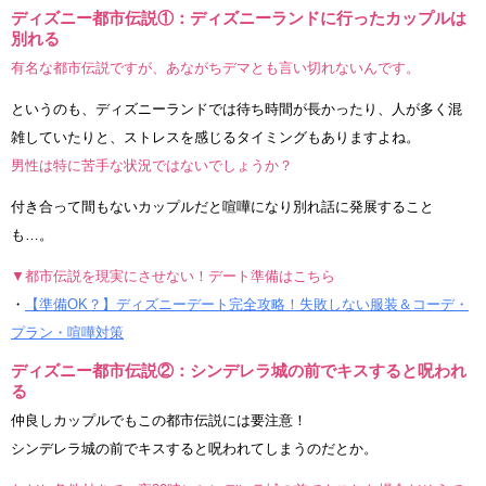
ディズニー都市伝説①：ディズニーランドに行ったカップルは
別れる
有名な都市伝説ですが、あながちデマとも言い切れないんです。
というのも、ディズニーランドでは待ち時間が長かったり、人が多く混
雑していたりと、ストレスを感じるタイミングもありますよね。
男性は特に苦手な状況ではないでしょうか？
付き合って間もないカップルだと喧嘩になり別れ話に発展すること
も…。
▼都市伝説を現実にさせない！デート準備はこちら
・
【準備OK？】ディズニーデート完全攻略！失敗しない服装＆コーデ・
プラン・喧嘩対策
ディズニー都市伝説②：シンデレラ城の前でキスすると呪われ
る
仲良しカップルでもこの都市伝説には要注意！
シンデレラ城の前でキスすると呪われてしまうのだとか。