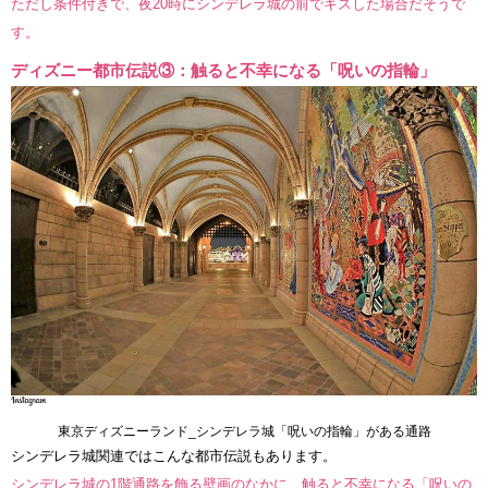
ただし条件付きで、夜20時にシンデレラ城の前でキスした場合だそうで
す。
ディズニー都市伝説③：触ると不幸になる「呪いの指輪」
東京ディズニーランド_シンデレラ城「呪いの指輪」がある通路
シンデレラ城関連ではこんな都市伝説もあります。
シンデレラ城の1階通路を飾る壁画のなかに、触ると不幸になる「呪いの