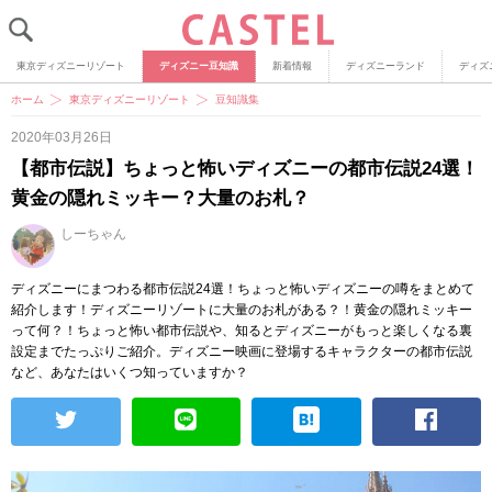
東京ディズニーリゾート
ディズニー豆知識
新着情報
ディズニーランド
ディズ
ホーム
東京ディズニーリゾート
豆知識集
2020年03月26日
【都市伝説】ちょっと怖いディズニーの都市伝説24選！
黄金の隠れミッキー？大量のお札？
しーちゃん
ディズニーにまつわる都市伝説24選！ちょっと怖いディズニーの噂をまとめて
紹介します！ディズニーリゾートに大量のお札がある？！黄金の隠れミッキー
って何？！ちょっと怖い都市伝説や、知るとディズニーがもっと楽しくなる裏
設定までたっぷりご紹介。ディズニー映画に登場するキャラクターの都市伝説
など、あなたはいくつ知っていますか？