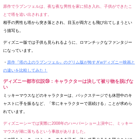
原作でラプンツェルは、夜な夜な男性を家に招き入れ、子供ができたこ
とで塔を追い出されます。
相手の男性も塔から突き落とされ、目玉が両方とも飛び出てしまうとい
う描写も。
ディズニー版では子供も見られるように、ロマンチックなファンタジー
になっています。
・
原作『塔の上のラプンツェル』のグリム版が怖すぎwディズニー映画と
の違いを比較してみた！
ディズニー都市伝説㉔：キャラクターは決して被り物を脱げな
い
ミッキーマウスなどのキャラクターは、バックステージでも休憩中のキ
ャストに手を振るなど、「常にキャラクターで居続ける」ことが求めら
れています。
ディズニーシーでは実際に2008年のハーバーショー上演中に、ミッキー
マウスが湖に落ちるという事故がありました。