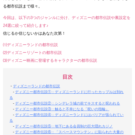
る都市伝説まで様々。
今回は、以下の3つのジャンルに分け、ディズニーの都市伝説や裏設定を
24選に絞って紹介します♪
信じるか信じないかはあなた次第！
⑴ディズニーランドの都市伝説
⑵ディズニーリゾートの都市伝説
⑶ディズニー映画に登場するキャラクターの都市伝説
目次
・
ディズニーランドの都市伝説
-
ディズニー都市伝説①：ディズニーランドに行ったカップルは別れ
る
-
ディズニー都市伝説②：シンデレラ城の前でキスすると呪われる
-
ディズニー都市伝説③：触ると不幸になる「呪いの指輪」
-
ディズニー都市伝説④：ディズニーランドにはバリアが張られてい
る
-
ディズニー都市伝説⑤：地下にある会員制の巨大隠れカジノ
-
ディズニー都市伝説⑥：「スペースマウンテン」に貼られた大量の