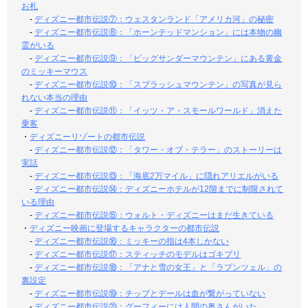
お札
-
ディズニー都市伝説⑦：ウェスタンランド「アメリカ河」の秘密
-
ディズニー都市伝説⑧：「ホーンテッドマンション」には本物の幽
霊がいる
-
ディズニー都市伝説⑨：「ビッグサンダーマウンテン」にある黄金
のミッキーマウス
-
ディズニー都市伝説⑩：「スプラッシュマウンテン」の写真が見ら
れない本当の理由
-
ディズニー都市伝説⑪：「イッツ・ア・スモールワールド」消えた
乗客
・
ディズニーリゾートの都市伝説
-
ディズニー都市伝説⑫：「タワー・オブ・テラー」のストーリーは
実話
-
ディズニー都市伝説⑬：「海底2万マイル」に隠れアリエルがいる
-
ディズニー都市伝説⑭：ディズニーホテルが12階までに制限されて
いる理由
-
ディズニー都市伝説⑮：ウォルト・ディズニーはまだ生きている
・
ディズニー映画に登場するキャラクターの都市伝説
-
ディズニー都市伝説⑯：ミッキーの指は4本しかない
-
ディズニー都市伝説⑰：スティッチのモデルはゴキブリ
-
ディズニー都市伝説⑱：「アナと雪の女王」と「ラプンツェル」の
裏設定
-
ディズニー都市伝説⑲：チップとデールは血が繋がっていない
-
ディズニー都市伝説⑳：グーフィーには人間の奥さんがいた