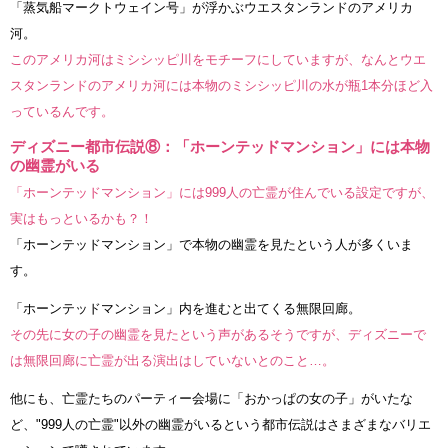
「蒸気船マークトウェイン号」が浮かぶウエスタンランドのアメリカ
河。
このアメリカ河はミシシッピ川をモチーフにしていますが、なんとウエ
スタンランドのアメリカ河には本物のミシシッピ川の水が瓶1本分ほど入
っているんです。
ディズニー都市伝説⑧：「ホーンテッドマンション」には本物
の幽霊がいる
「ホーンテッドマンション」には999人の亡霊が住んでいる設定ですが、
実はもっといるかも？！
「ホーンテッドマンション」で本物の幽霊を見たという人が多くいま
す。
「ホーンテッドマンション」内を進むと出てくる無限回廊。
その先に女の子の幽霊を見たという声があるそうですが、ディズニーで
は無限回廊に亡霊が出る演出はしていないとのこと…。
他にも、亡霊たちのパーティー会場に「おかっぱの女の子」がいたな
ど、"999人の亡霊"以外の幽霊がいるという都市伝説はさまざまなバリエ