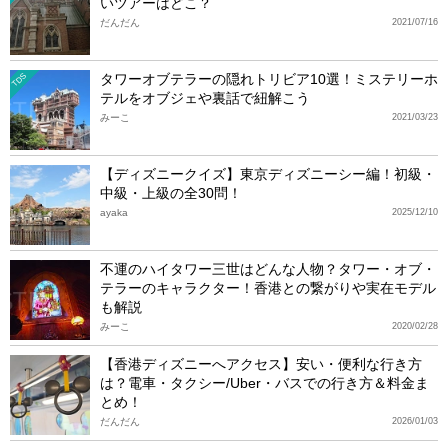
いツアーはどこ？
だんだん
2021/07/16
タワーオブテラーの隠れトリビア10選！ミステリーホ
TDS
テルをオブジェや裏話で紐解こう
みーこ
2021/03/23
【ディズニークイズ】東京ディズニーシー編！初級・
中級・上級の全30問！
ayaka
2025/12/10
不運のハイタワー三世はどんな人物？タワー・オブ・
テラーのキャラクター！香港との繋がりや実在モデル
も解説
みーこ
2020/02/28
【香港ディズニーへアクセス】安い・便利な行き方
は？電車・タクシー/Uber・バスでの行き方＆料金ま
とめ！
だんだん
2026/01/03