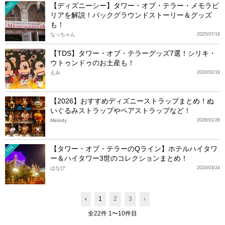
【ディズニーシー】タワー・オブ・テラー・メモラビ
TDS
リアを解説！バックグラウンドストーリー＆グッズ
も！
なっちゃん
2025/07/16
【TDS】タワー・オブ・テラーグッズ7選！シリキ・
ウトゥンドゥのお土産も！
えみ
2020/02/19
【2026】おすすめディズニーストラップまとめ！ぬ
いぐるみストラップやペアストラップなど！
Melody
2026/01/28
【タワー・オブ・テラーのQライン】ホテルハイタワ
TDS
ー＆ハイタワー3世のコレクションまとめ！
はなび
2020/03/24
‹
1
2
3
›
全22件 1〜10件目