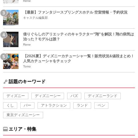
Rene
【最新】ファンタジースプリングスホテル 空室情報・予約状況
キャステル編集部
借りぐらしのアリエッティのキャラクター”翔”を解説！翔の病気は
治った？モデルは誰？
Rene
【2026夏】ディズニーカチューシャ一覧！販売状況&値段まとめ！
人気カチューシャをチェック
Tomo
話題のキーワード
ディズニー
ディズニーシー
バズ
ディズニーランド
くし
バー
アトラクション
ランド
ペン
東京ディズニーシー
エリア・特集