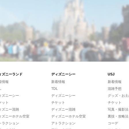
ィズニーランド
ディズニーシー
USJ
着情報
新着情報
新着情報
L
TDL
混雑予想
ィズニーシー
ディズニーシー
グッズ・お土
ケット
チケット
チケット
ィズニー混雑
ディズニー混雑
写真・撮影法
ィズニーホテル空室
ディズニーホテル空室
裏技・攻略法
トラクション
アトラクション
コーデ