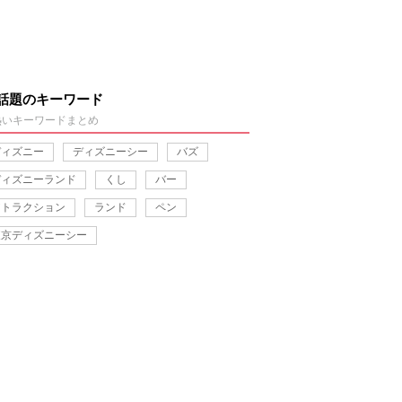
話題のキーワード
熱いキーワードまとめ
ディズニー
ディズニーシー
バズ
ディズニーランド
くし
バー
アトラクション
ランド
ペン
東京ディズニーシー