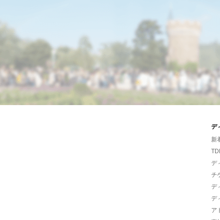
デ
新
TD
デ
チ
デ
デ
ア