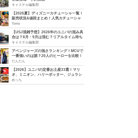
キャステル編集部
【2026夏】ディズニーカチューシャ一覧！
販売状況&値段まとめ！人気カチューシャ
をチェック
Tomo
【USJ混雑予想】2026年のユニバの混み具
合は？8月・9月は混む？リアルタイム待ち
時間アプリも
キャステル編集部
アベンジャーズの強さランキング！MCUで
一番強いのは誰？20人のヒーローを比較！
だんだん
【2026】ユニバの定番お土産33選！マリ
オ、ミニオン、ハリーポッター、ジュラシ
ックパーク、セサミ、SINGなどのグッズ情
めっち
報