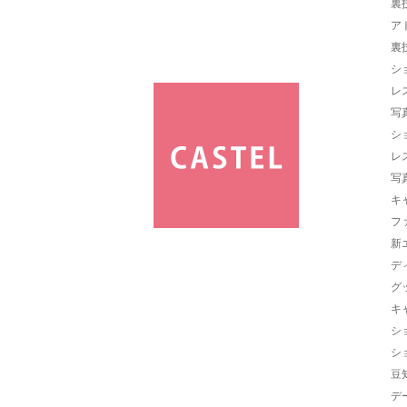
裏
ア
裏
シ
レ
写
シ
レ
写
キ
フ
新
デ
グ
キ
シ
シ
豆
デ