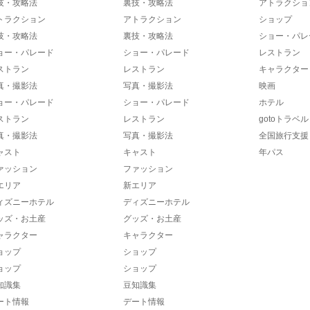
技・攻略法
裏技・攻略法
アトラクショ
トラクション
アトラクション
ショップ
技・攻略法
裏技・攻略法
ショー・パレ
ョー・パレード
ショー・パレード
レストラン
ストラン
レストラン
キャラクター
真・撮影法
写真・撮影法
映画
ョー・パレード
ショー・パレード
ホテル
ストラン
レストラン
gotoトラベル
真・撮影法
写真・撮影法
全国旅行支援
ャスト
キャスト
年パス
ァッション
ファッション
エリア
新エリア
ィズニーホテル
ディズニーホテル
ッズ・お土産
グッズ・お土産
ャラクター
キャラクター
ョップ
ショップ
ョップ
ショップ
知識集
豆知識集
ート情報
デート情報