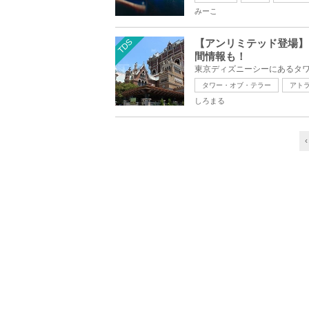
みーこ
TDS
【アンリミテッド登場】
間情報も！
タワー・オブ・テラー
アト
しろまる
‹