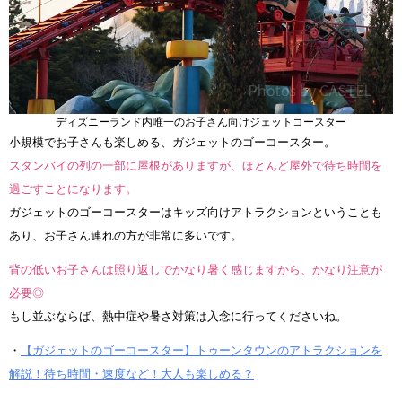
ディズニーランド内唯一のお子さん向けジェットコースター
小規模でお子さんも楽しめる、ガジェットのゴーコースター。
スタンバイの列の一部に屋根がありますが、ほとんど屋外で待ち時間を
過ごすことになります。
ガジェットのゴーコースターはキッズ向けアトラクションということも
あり、お子さん連れの方が非常に多いです。
背の低いお子さんは照り返しでかなり暑く感じますから、かなり注意が
必要◎
もし並ぶならば、熱中症や暑さ対策は入念に行ってくださいね。
・
【ガジェットのゴーコースター】トゥーンタウンのアトラクションを
解説！待ち時間・速度など！大人も楽しめる？