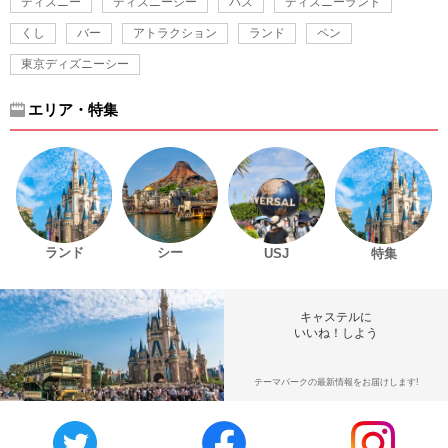
ディズニー
ディズニーシー
バズ
ディズニーランド
くし
バー
アトラクション
ランド
ペン
東京ディズニーシー
エリア・特集
ランド
シー
USJ
特集
キャステルに
いいね！しよう
テーマパークの最新情報をお届けします!