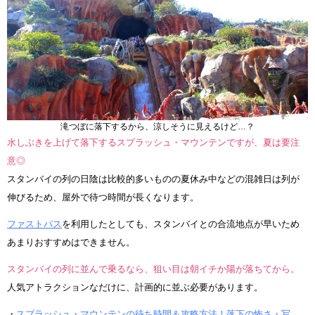
滝つぼに落下するから、涼しそうに見えるけど…？
水しぶきを上げて落下するスプラッシュ・マウンテンですが、夏は要注
意◎
スタンバイの列の日陰は比較的多いものの夏休み中などの混雑日は列が
伸びるため、屋外で待つ時間が長くなります。
ファストパス
を利用したとしても、スタンバイとの合流地点が早いため
あまりおすすめはできません。
スタンバイの列に並んで乗るなら、狙い目は朝イチか陽が落ちてから。
人気アトラクションなだけに、計画的に並ぶ必要があります。
・
スプラッシュ・マウンテンの待ち時間＆攻略方法！落下の怖さ・写