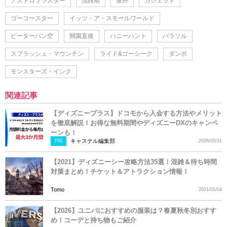
アストロブラスター
混雑期
屋外
ガジェット
ゴーコースター
イッツ・ア・スモールワールド
ピーターパン空
開園直後
ハニーハント
パラソル
スプラッシュ・マウンテン
ライド&ゴーシーク
ダンボ
モンスターズ・インク
関連記事
【ディズニープラス】ドコモから入会する方法やメリット
を徹底解説！お得な無料期間やディズニーDXのキャンペ
ーンも！
PR
キャステル編集部
2026/05/31
【2021】ディズニーシー攻略方法35選！混雑＆待ち時間
対策まとめ！チケット＆アトラクション情報！
Tomo
2021/01/04
【2026】ユニバにおすすめの服装は？春夏秋冬別おすす
め！コーデと持ち物もご紹介