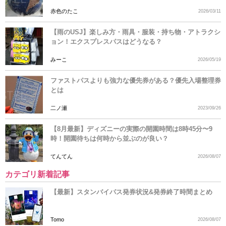
赤色のたこ
2026/03/11
【雨のUSJ】楽しみ方・雨具・服装・持ち物・アトラクシ
ョン！エクスプレスパスはどうなる？
みーこ
2026/05/19
ファストパスよりも強力な優先券がある？優先入場整理券
とは
二ノ瀬
2023/09/26
【8月最新】ディズニーの実際の開園時間は8時45分〜9
時！開園待ちは何時から並ぶのが良い？
てんてん
2026/08/07
カテゴリ新着記事
【最新】スタンバイパス発券状況&発券終了時間まとめ
Tomo
2026/08/07