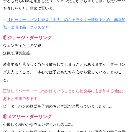
子どもたちの薬を用意したり、ジョンたちがぐちゃぐちゃにしたシーツ
を直したりと、非常に賢い犬。
・
【ピーター・パン】愛犬「ナナ」のキャラクター情報まとめ！基本知
識・出演作品・グッズなど！
⑪ジョージ・ダーリング
ウェンディたちの父親。
短気で現実主義。
激高すると荒々しく当たり散らしてしまうこともありますが、ダーリン
グ夫人によると、「本心では子どもたちを心から愛している」とのこ
と。
正装してパーティーに出かけていることから社交界にも参加する地位に
あると推測できます。
ピーターパンの物語を子供のおとぎ話だと思っていましたが…。
⑫メアリー・ダーリング
心優しく穏やかなウェンディたちの母親。