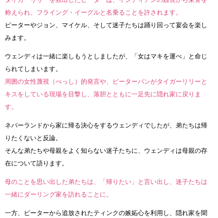
称えられ、フライング・イーグルと名乗ることを許されます。
ピーターやジョン、マイケル、そして迷子たちは踊り回って宴会を楽し
みます。
ウェンディは一緒に楽しもうとしましたが、「女はマキを運べ」と命じ
られてしまいます。
周囲の女性蔑視（べっし）的発言や、ピーターパンがタイガーリリーと
キスをしている現場を目撃し、落胆とともに一足先に隠れ家に戻りま
す。
ネバーランドから家に帰る決心をするウェンディでしたが、弟たちは帰
りたくないと反論。
そんな弟たちや母親をよく知らない迷子たちに、ウェンディは母親の存
在について語ります。
母のことを思い出した弟たちは、「帰りたい」と言い出し、迷子たちは
一緒にダーリング家を訪れることに。
一方、ピーターから追放されたティンクの嫉妬心を利用し、隠れ家を聞