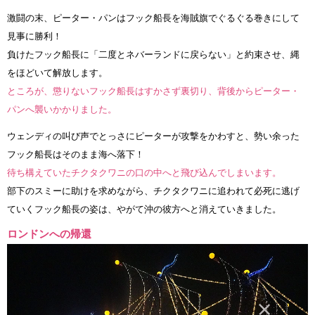
激闘の末、ピーター・パンはフック船長を海賊旗でぐるぐる巻きにして
見事に勝利！
負けたフック船長に「二度とネバーランドに戻らない」と約束させ、縄
をほどいて解放します。
ところが、懲りないフック船長はすかさず裏切り、背後からピーター・
パンへ襲いかかりました。
ウェンディの叫び声でとっさにピーターが攻撃をかわすと、勢い余った
フック船長はそのまま海へ落下！
待ち構えていたチクタクワニの口の中へと飛び込んでしまいます。
部下のスミーに助けを求めながら、チクタクワニに追われて必死に逃げ
ていくフック船長の姿は、やがて沖の彼方へと消えていきました。
ロンドンへの帰還