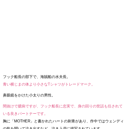
フック船長の部下で、海賊船の水夫長。
青い横じまの体より小さなTシャツがトレードマーク。
鼻眼鏡をかけた小太りの男性。
間抜けで臆病ですが、フック船長に忠実で、身の回りの世話も任されて
いる良きパートナーです。
胸に「MOTHER」と書かれたハートの刺青があり、作中ではウェンディ
の歌を聞いて泣き出すなど、泣き上戸に描写されています。