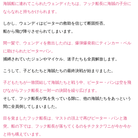
海賊船に連れてこられたウェンディたちは、フック船長に海賊の子分に
ならなれと持ちかけられます。
しかし、ウェンディはピーターの救助を信じて断固拒否。
船から飛び降りさせられてしまいます。
間一髪で、ウェンディを救出したのは、爆弾爆発前にティンカー・ベル
に助けられたピーターパン。
捕縛されていたジョンやマイケル、迷子たちも全員解放します。
こうして、子どもたちと海賊たちの最終決戦が始まりました。
子どもたちが一致団結して海賊たちと戦う中、ピーター・パンは空を飛
びながらフック船長と一対一の決闘を繰り広げます。
そして、フック船長が気を失っている隙に、他の海賊たちをあっという
間に全員倒してしまいました。
目を覚ましたフック船長は、マストの頂上で再びピーター・パンと激
突。船の下では、フック船長が落ちてくるのをチクタクワニが今か今か
と待ち構えています。