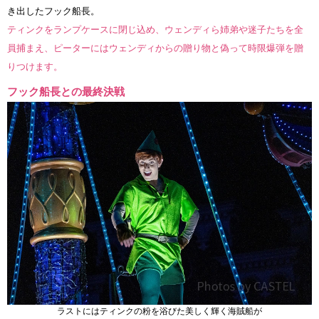
き出したフック船長。
ティンクをランプケースに閉じ込め、ウェンディら姉弟や迷子たちを全
員捕まえ、ピーターにはウェンディからの贈り物と偽って時限爆弾を贈
りつけます。
フック船長との最終決戦
ラストにはティンクの粉を浴びた美しく輝く海賊船が