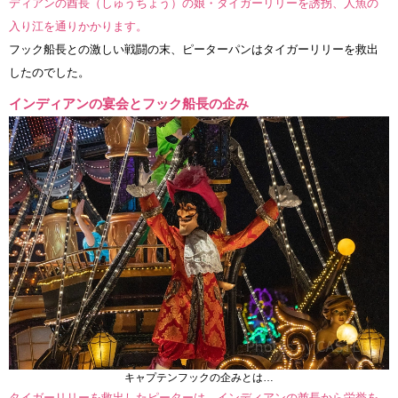
ディアンの酋長（しゅうちょう）の娘・タイガーリリーを誘拐、人魚の
入り江を通りかかります。
フック船長との激しい戦闘の末、ピーターパンはタイガーリリーを救出
したのでした。
インディアンの宴会とフック船長の企み
キャプテンフックの企みとは…
タイガーリリーを救出したピーターは、インディアンの酋長から栄誉を