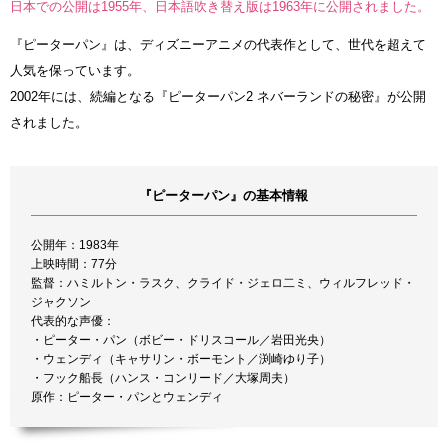
日本での公開は1955年、日本語吹き替え版は1963年に公開されました。
『ピーターパン』は、ディズニーアニメの代表作として、世代を超えて
人気を保っています。
2002年には、続編となる『ピーターパン2 ネバーランドの秘密』が公開
されました。
『ピーターパン』の基本情報
公開年：1983年
上映時間：77分
監督：ハミルトン・ラスク、クライド・ジェロ二ミ、ウィルフレッド・
ジャクソン
代表的な声優：
・ピーター・パン（ボビー・ドリスコール／岩田光央）
・ウェンディ（キャサリン・ボーモント／渕崎ゆり子）
・フック船長（ハンス・コンリード／大塚周夫）
原作：ピーター・パンとウェンディ