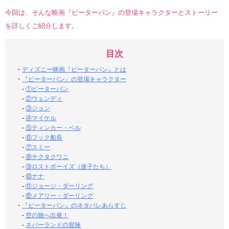
今回は、そんな映画『ピーターパン』の登場キャラクターとストーリー
を詳しくご紹介します。
目次
・
ディズニー映画『ピーターパン』とは
・
『ピーターパン』の登場キャラクター
-
①ピーターパン
-
②ウェンディ
-
③ジョン
-
④マイケル
-
⑤ティンカー・ベル
-
⑥フック船長
-
⑦スミー
-
⑧チクタクワニ
-
⑨ロストボーイズ（迷子たち）
-
⑩ナナ
-
⑪ジョージ・ダーリング
-
⑫メアリー・ダーリング
・
『ピーターパン』のネタバレあらすじ
-
空の旅へ出発！
-
ネバーランドの冒険