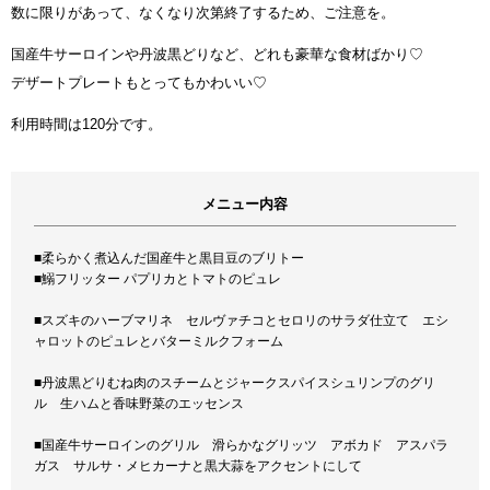
数に限りがあって、なくなり次第終了するため、ご注意を。
国産牛サーロインや丹波黒どりなど、どれも豪華な食材ばかり♡
デザートプレートもとってもかわいい♡
利用時間は120分です。
メニュー内容
■柔らかく煮込んだ国産牛と黒目豆のブリトー
■鰯フリッター パプリカとトマトのピュレ
■スズキのハーブマリネ セルヴァチコとセロリのサラダ仕立て エシ
ャロットのピュレとバターミルクフォーム
■丹波黒どりむね肉のスチームとジャークスパイスシュリンプのグリ
ル 生ハムと香味野菜のエッセンス
■国産牛サーロインのグリル 滑らかなグリッツ アボカド アスパラ
ガス サルサ・メヒカーナと黒大蒜をアクセントにして