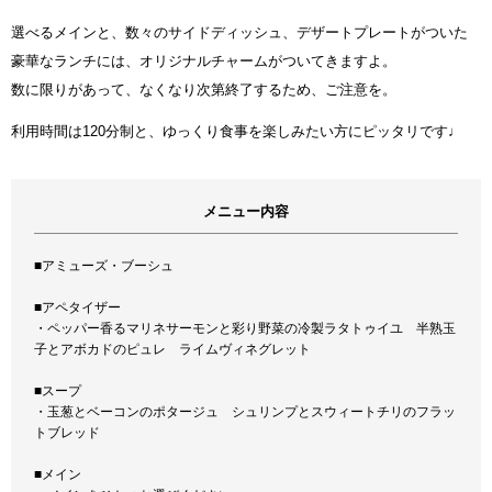
選べるメインと、数々のサイドディッシュ、デザートプレートがついた
豪華なランチには、オリジナルチャームがついてきますよ。
数に限りがあって、なくなり次第終了するため、ご注意を。
利用時間は120分制と、ゆっくり食事を楽しみたい方にピッタリです♩
メニュー内容
■アミューズ・ブーシュ
■アペタイザー
・ペッパー香るマリネサーモンと彩り野菜の冷製ラタトゥイユ 半熟玉
子とアボカドのピュレ ライムヴィネグレット
■スープ
・玉葱とベーコンのポタージュ シュリンプとスウィートチリのフラッ
トブレッド
■メイン