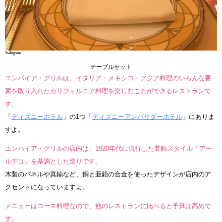
テーブルセット
エンパイア・グリルは、イタリア・メキシコ・アジア料理のいろんな要
素を取り入れたカリフォルニア料理を楽しむことができるレストランで
す。
「
ディズニーホテル
」の1つ「
ディズニーアンバサダーホテル
」にありま
すよ。
エンパイア・グリルの店内は、1920年代に流行した装飾スタイル「アー
ルデコ」を基調とした造りです。
木製のパネルや真鍮など、銅と亜鉛の合金を使ったデザインが店内のア
クセントになっていますよ。
メニューはコース料理なので、他のレストランに比べると予算は高めで
す。