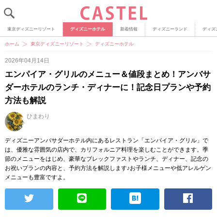
東京ディズニーリゾート
ディズニーホテル
新着情報
ディズニーランド
ディズ
ホーム
東京ディズニーリゾート
ディズニーホテル
2026年04月14日
エンパイア・グリルのメニュー＆値段まとめ！アンバサ
ダーホテルのランチ・ディナーに！記念日プランや予約
方法も解説
ひまわり
ディズニーアンバサダーホテル内にあるレストラン「エンパイア・グリル」で
は、優雅な雰囲気の店内で、カリフォルニア料理を楽しむことができます。季
節のメニューをはじめ、豪華なブレックファストやランチ、ディナー、記念の
お祝いプランの内容と、予約方法を解説します♪お子様メニューや低アレルゲン
メニューも豊富ですよ。