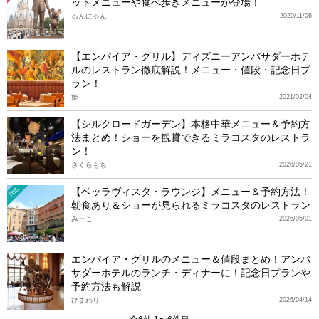
ットメニューや食べ歩きメニューが登場！
るんにゃん
2020/11/06
【エンパイア・グリル】ディズニーアンバサダーホテ
ルのレストラン徹底解説！メニュー・値段・記念日プ
ラン！
姫
2021/02/04
【シルクロードガーデン】本格中華メニュー＆予約方
法まとめ！ショーを観賞できるミラコスタのレストラ
ン！
さくらもち
2026/05/21
【ベッラヴィスタ・ラウンジ】メニュー＆予約方法！
TDS
朝食あり＆ショーが見られるミラコスタのレストラン
みーこ
2026/05/01
エンパイア・グリルのメニュー＆値段まとめ！アンバ
サダーホテルのランチ・ディナーに！記念日プランや
予約方法も解説
ひまわり
2026/04/14