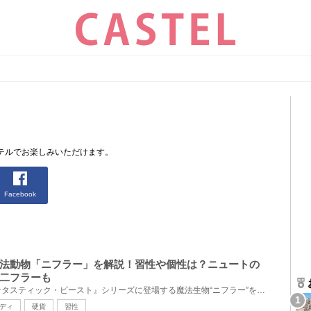
テルでお楽しみいただけます。
Facebook
法動物「ニフラー」を解説！習性や個性は？ニュートの
二フラーも
『ハリー・ポッター』『ファンタスティック・ビースト』シリーズに登場する魔法生物“ニフラー”をご紹介...
ディ
硬貨
習性