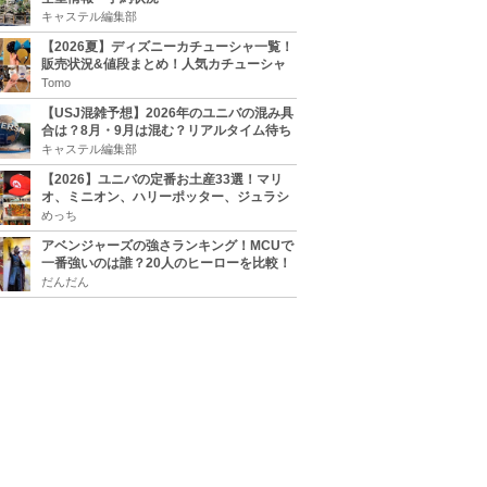
キャステル編集部
【2026夏】ディズニーカチューシャ一覧！
販売状況&値段まとめ！人気カチューシャ
をチェック
Tomo
【USJ混雑予想】2026年のユニバの混み具
合は？8月・9月は混む？リアルタイム待ち
時間アプリも
キャステル編集部
【2026】ユニバの定番お土産33選！マリ
オ、ミニオン、ハリーポッター、ジュラシ
ックパーク、セサミ、SINGなどのグッズ情
めっち
報
アベンジャーズの強さランキング！MCUで
一番強いのは誰？20人のヒーローを比較！
だんだん