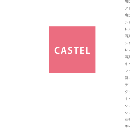
裏
ア
裏
シ
レ
写
シ
レ
写
キ
フ
新
デ
グ
キ
シ
シ
豆
デ