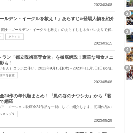
2023/03/08
ールデン・イーグルを救え！』あらすじ&登場人物を紹介
ディズニー映画『ビアンカの大冒険～ゴールデン・イーグルを救え』のあらすじをネタバレありで解説しま...
ル
あらすじ
2023/03/15
ストラン「都立呪術高専食堂」を徹底解説！豪華な和食メニ
影も！
USJ×呪術廻戦（じゅじゅつかいせん）コラボに伴い、2022年9月15日(木)～2023年11月5日(日)の期間で和食...
術高専食堂
2023/05/08
全24作の年代順まとめ！『風の谷のナウシカ』から『君
で網羅
スタジオジブリが制作した長編アニメーション映画全24作品を一覧にしてご紹介します。初期作品の『風の...
ジオジブリ
2023/08/29