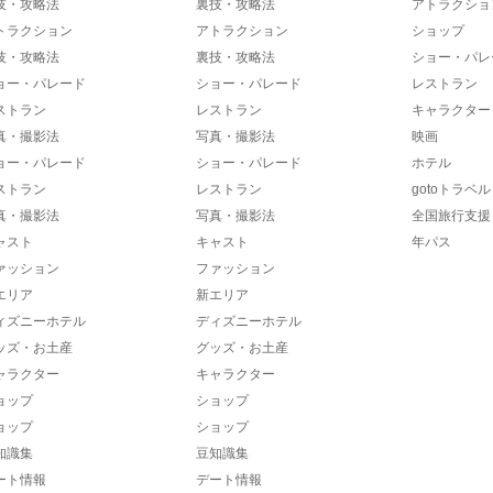
技・攻略法
裏技・攻略法
アトラクショ
トラクション
アトラクション
ショップ
技・攻略法
裏技・攻略法
ショー・パレ
ョー・パレード
ショー・パレード
レストラン
ストラン
レストラン
キャラクター
真・撮影法
写真・撮影法
映画
ョー・パレード
ショー・パレード
ホテル
ストラン
レストラン
gotoトラベル
真・撮影法
写真・撮影法
全国旅行支援
ャスト
キャスト
年パス
ァッション
ファッション
エリア
新エリア
ィズニーホテル
ディズニーホテル
ッズ・お土産
グッズ・お土産
ャラクター
キャラクター
ョップ
ショップ
ョップ
ショップ
知識集
豆知識集
ート情報
デート情報