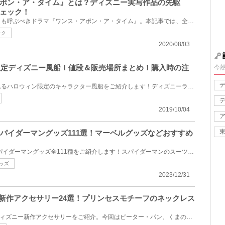
ポン・ア・タイム』とは？ディズニー実写作品の先駆
ェック！
ディズニー実写作品の先駆けとも呼ぶべきドラマ『ワンス・アポン・ア・タイム』。本記事では、全米で大...
ック
2020/08/03
ン限定ディズニー風船！値段＆販売場所まとめ！購入時の注
今
パークを明るく盛り上げてくれるハロウィン限定のキャラクター風船をご紹介します！ディズニーランドで...
2019/10/04
るスパイダーマングッズ111選！マーベルグッズなどおすすめ
2024年現在、USJで買えるスパイダーマングッズ全111種をご紹介します！スパイダーマンのスーツをイメー...
ッズ
2023/12/31
ニー新作アクセサリー24選！プリンセスモチーフのネックレス
2018年9月28日(金)に発売のディズニー新作アクセサリーをご紹介。今回はピーター・パン、くまのプーさん...