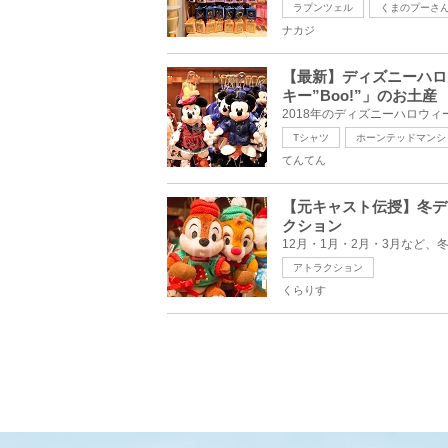
ラプンツェル
くまのプーさ
ナカジ
【最新】ディズニーハロ
キー”Boo!”」のお土産
Tシャツ
ホーンテッドマンシ
てんてん
【元キャスト伝授】冬デ
クション
アトラクション
くらりす