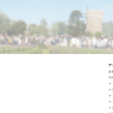
デ
新
TD
デ
チ
デ
デ
ア