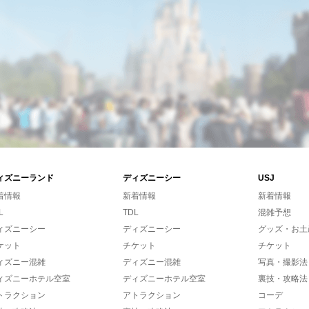
ィズニーランド
ディズニーシー
USJ
着情報
新着情報
新着情報
L
TDL
混雑予想
ィズニーシー
ディズニーシー
グッズ・お土
ケット
チケット
チケット
ィズニー混雑
ディズニー混雑
写真・撮影法
ィズニーホテル空室
ディズニーホテル空室
裏技・攻略法
トラクション
アトラクション
コーデ