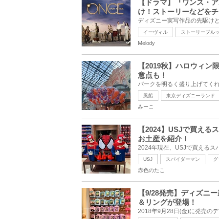
【ドラマ】『ワンス・ア
け！ストーリーなどをチ
イーヴィル
ストーリーブル
Melody
【2019秋】ハロウィ
意点も！
風船
東京ディズニーランド
みーこ
【2024】USJで買え
お土産を紹介！
USJ
スパイダーマン
グ
赤色のたこ
【9/28発売】ディズ
＆リングが登場！