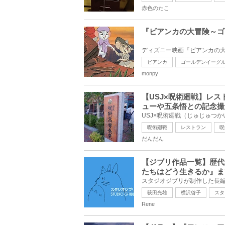
赤色のたこ
『ビアンカの大冒険～ゴ
ビアンカ
ゴールデンイーグ
monpy
【USJ×呪術廻戦】レ
ューや五条悟との記念撮
呪術廻戦
レストラン
呪
だんだん
【ジブリ作品一覧】歴代
たちはどう生きるか』ま
荻田光雄
横沢啓子
スタ
Rene