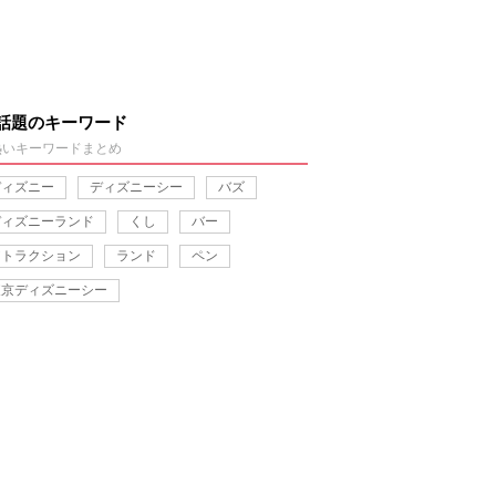
話題のキーワード
熱いキーワードまとめ
ディズニー
ディズニーシー
バズ
ディズニーランド
くし
バー
アトラクション
ランド
ペン
東京ディズニーシー