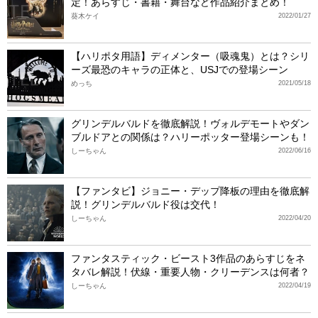
定！あらすじ・書籍・舞台など作品紹介まとめ！
葵木ケイ
2022/01/27
【ハリポタ用語】ディメンター（吸魂鬼）とは？シリ
ーズ最恐のキャラの正体と、USJでの登場シーン
めっち
2021/05/18
グリンデルバルドを徹底解説！ヴォルデモートやダン
ブルドアとの関係は？ハリーポッター登場シーンも！
しーちゃん
2022/06/16
【ファンタビ】ジョニー・デップ降板の理由を徹底解
説！グリンデルバルド役は交代！
しーちゃん
2022/04/20
ファンタスティック・ビースト3作品のあらすじをネ
タバレ解説！伏線・重要人物・クリーデンスは何者？
しーちゃん
2022/04/19