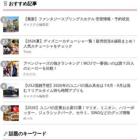
おすすめ記事
【最新】ファンタジースプリングスホテル 空室情報・予約状況
キャステル編集部
【2026夏】ディズニーカチューシャ一覧！販売状況&値段まとめ！
人気カチューシャをチェック
Tomo
アベンジャーズの強さランキング！MCUで一番強いのは誰？20人
のヒーローを比較！
だんだん
【USJ混雑予想】2026年のユニバの混み具合は？8月・9月は混
む？リアルタイム待ち時間アプリも
キャステル編集部
【2026】ユニバの定番お土産33選！マリオ、ミニオン、ハリーポ
ッター、ジュラシックパーク、セサミ、SINGなどのグッズ情報
めっち
話題のキーワード