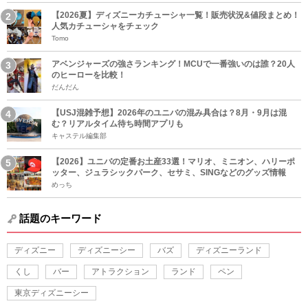
【2026夏】ディズニーカチューシャ一覧！販売状況&値段まとめ！
人気カチューシャをチェック
Tomo
アベンジャーズの強さランキング！MCUで一番強いのは誰？20人
のヒーローを比較！
だんだん
【USJ混雑予想】2026年のユニバの混み具合は？8月・9月は混
む？リアルタイム待ち時間アプリも
キャステル編集部
【2026】ユニバの定番お土産33選！マリオ、ミニオン、ハリーポ
ッター、ジュラシックパーク、セサミ、SINGなどのグッズ情報
めっち
話題のキーワード
ディズニー
ディズニーシー
バズ
ディズニーランド
くし
バー
アトラクション
ランド
ペン
東京ディズニーシー