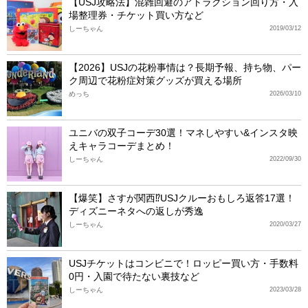
【USJ攻略法】混雑回避のアトラクション回り方・入
場整理券・チケット買い方など
しーちゃん
2019/03/12
【2026】USJの花粉事情は？長期予報、持ち物、パー
ク周辺で花粉症対策グッズが買える場所
めっち
2026/03/10
ユニバの双子コーデ30選！マネしやすい&インスタ映
えキャラコーデまとめ！
しーちゃん
2022/09/30
【爆笑】さすが関西⁉USJクルーおもしろ返答17選！
ディズニーネタへの返しが秀逸
しーちゃん
2020/03/27
USJチケットはコンビニで！ロッピー買い方・手数料
0円・入園で待たない裏技など
しーちゃん
2023/03/28