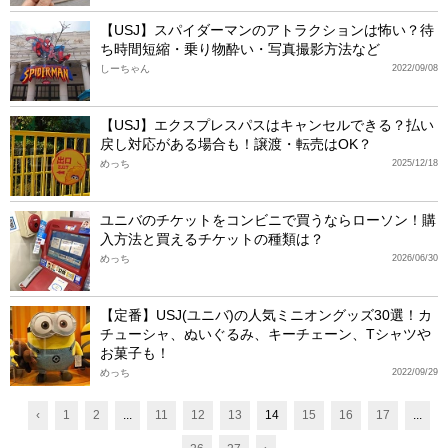
【USJ】スパイダーマンのアトラクションは怖い？待
ち時間短縮・乗り物酔い・写真撮影方法など
しーちゃん
2022/09/08
【USJ】エクスプレスパスはキャンセルできる？払い
戻し対応がある場合も！譲渡・転売はOK？
めっち
2025/12/18
ユニバのチケットをコンビニで買うならローソン！購
入方法と買えるチケットの種類は？
めっち
2026/06/30
【定番】USJ(ユニバ)の人気ミニオングッズ30選！カ
チューシャ、ぬいぐるみ、キーチェーン、Tシャツや
お菓子も！
めっち
2022/09/29
‹
1
2
...
11
12
13
14
15
16
17
...