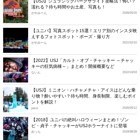
【USJ】ジュラシックパークザライド攻略法！怖い？
濡れる？待ち時間やお土産、写真も！
がやみーん
2026/05/20
【ユニバ】写真スポット15選！エリア別のインスタ映
えするフォトスポット・ポーズ・撮り方
がやみーん
2021/02/10
【2022】USJ「カルト・オブ・チャッキー ～チャッ
キーの狂気病棟～」まとめ！開催概要など
ないん
2022/10/03
【USJ】ミニオン・ハチャメチャ・アイスはどんな乗
り物？酔いやすい？待ち時間、身長制限、楽しむポイ
ントを解説！
yaco
2026/05/12
【2018】ユニバの絶叫ハロウィーンまとめ！ゾン
ビ・貞子・チャッキーがUSJホラーナイトに登場
めっち
2018/08/28