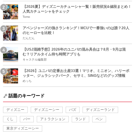
【2026夏】ディズニーカチューシャ一覧！販売状況&値段まとめ！
人気カチューシャをチェック
Tomo
アベンジャーズの強さランキング！MCUで一番強いのは誰？20人
のヒーローを比較！
だんだん
【USJ混雑予想】2026年のユニバの混み具合は？8月・9月は混
む？リアルタイム待ち時間アプリも
キャステル編集部
【2026】ユニバの定番お土産33選！マリオ、ミニオン、ハリーポ
ッター、ジュラシックパーク、セサミ、SINGなどのグッズ情報
めっち
話題のキーワード
ディズニー
ディズニーシー
バズ
ディズニーランド
くし
バー
アトラクション
ランド
ペン
東京ディズニーシー