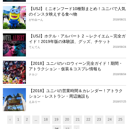
【USJ】ミニオンフード10種類まとめ！ユニバで人気
のインスタ映えする食べ物
がやみーん
2018/08/21
【USJ】ホテル・アルバート 2 ～レクイエム～完全ガ
イド！2019年版の体験談、グッズ、チケット
てんてん
2019/09/24
【2018】ユニバのハロウィーン完全ガイド！期間・
アトラクション・仮装＆コスプレ情報も
ナカジ
2018/08/04
【2018】ユニバの営業時間＆カレンダー！アトラク
ション・レストラン・周辺施設も
えみりー
2018/07/25
‹
1
2
...
18
19
20
21
22
23
24
25