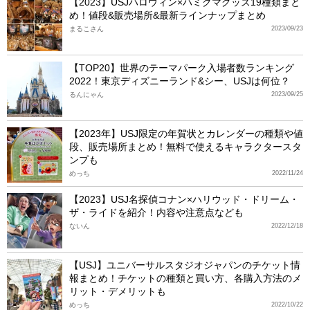
【2023】USJハロウィン×ハミクマグッズ19種類まと
め！値段&販売場所&最新ラインナップまとめ
まるこさん
2023/09/23
【TOP20】世界のテーマパーク入場者数ランキング
2022！東京ディズニーランド&シー、USJは何位？
るんにゃん
2023/09/25
【2023年】USJ限定の年賀状とカレンダーの種類や値
段、販売場所まとめ！無料で使えるキャラクタースタ
ンプも
めっち
2022/11/24
【2023】USJ名探偵コナン×ハリウッド・ドリーム・
ザ・ライドを紹介！内容や注意点なども
ないん
2022/12/18
【USJ】ユニバーサルスタジオジャパンのチケット情
報まとめ！チケットの種類と買い方、各購入方法のメ
リット・デメリットも
めっち
2022/10/22