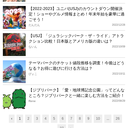
【2022-2023】ユニバ(USJ)のカウントダウン開催決
定！ショーやグルメ情報まとめ！年末年始を豪華に過
ごそう！
だんだん
2022/12/28
【USJ】「ジュラシックパーク・ザ・ライド」アトラ
クション比較！日本版とアメリカ版の違いは？
ないん
2022/10/09
テーマパークのチケット値段推移を調査！今後はどう
なる？お得に遊びに行ける方法は？
ぴょこ
2022/10/11
【ジブリパーク】「愛・地球博記念公園」ってどんな
ところ？ジブリパークと一緒に楽しむ方法をご紹介！
Rene
2022/09/29
‹
1
2
3
4
5
6
7
8
9
10
...
26