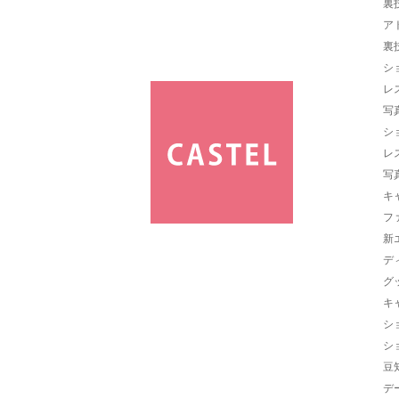
裏
ア
裏
シ
レ
写
シ
レ
写
キ
フ
新
デ
グ
キ
シ
シ
豆
デ