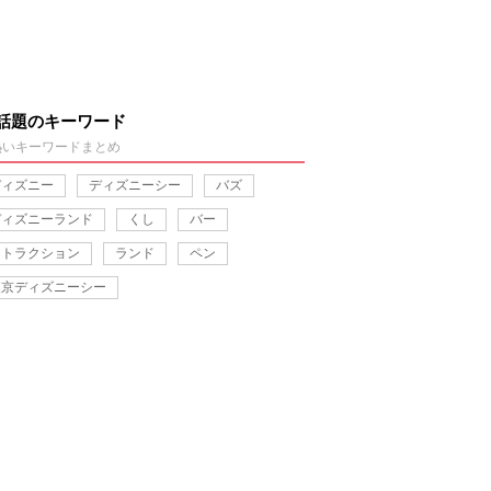
話題のキーワード
熱いキーワードまとめ
ディズニー
ディズニーシー
バズ
ディズニーランド
くし
バー
アトラクション
ランド
ペン
東京ディズニーシー