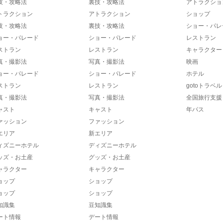
技・攻略法
裏技・攻略法
アトラクショ
トラクション
アトラクション
ショップ
技・攻略法
裏技・攻略法
ショー・パレ
ョー・パレード
ショー・パレード
レストラン
ストラン
レストラン
キャラクター
真・撮影法
写真・撮影法
映画
ョー・パレード
ショー・パレード
ホテル
ストラン
レストラン
gotoトラベル
真・撮影法
写真・撮影法
全国旅行支援
ャスト
キャスト
年パス
ァッション
ファッション
エリア
新エリア
ィズニーホテル
ディズニーホテル
ッズ・お土産
グッズ・お土産
ャラクター
キャラクター
ョップ
ショップ
ョップ
ショップ
知識集
豆知識集
ート情報
デート情報