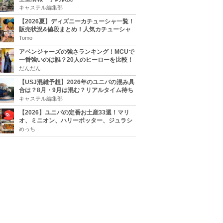
キャステル編集部
【2026夏】ディズニーカチューシャ一覧！
販売状況&値段まとめ！人気カチューシャ
をチェック
Tomo
アベンジャーズの強さランキング！MCUで
一番強いのは誰？20人のヒーローを比較！
だんだん
【USJ混雑予想】2026年のユニバの混み具
合は？8月・9月は混む？リアルタイム待ち
時間アプリも
キャステル編集部
【2026】ユニバの定番お土産33選！マリ
オ、ミニオン、ハリーポッター、ジュラシ
ックパーク、セサミ、SINGなどのグッズ情
めっち
報