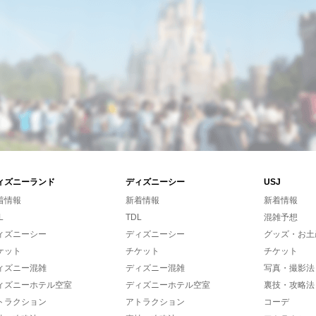
ィズニーランド
ディズニーシー
USJ
着情報
新着情報
新着情報
L
TDL
混雑予想
ィズニーシー
ディズニーシー
グッズ・お土
ケット
チケット
チケット
ィズニー混雑
ディズニー混雑
写真・撮影法
ィズニーホテル空室
ディズニーホテル空室
裏技・攻略法
トラクション
アトラクション
コーデ