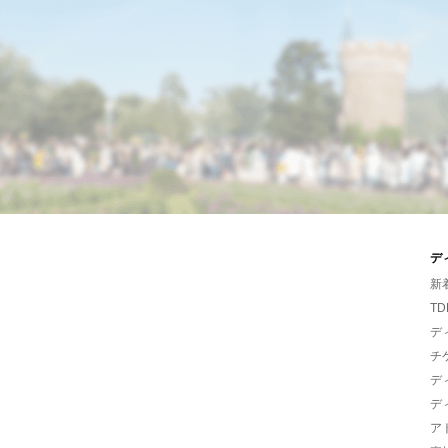
デ
新
TD
デ
チ
デ
デ
ア