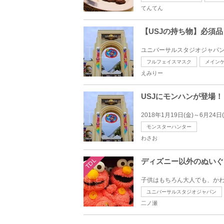
てんてん
【USJの持ち物】必須
フルフェイスマスク
メイン
えみりー
USJにモンハンが登場！
モンスターハンター
わさお
TDL
ディズニー以外のぬいぐ
ユニバーサルスタジオジャパン
二ノ瀬