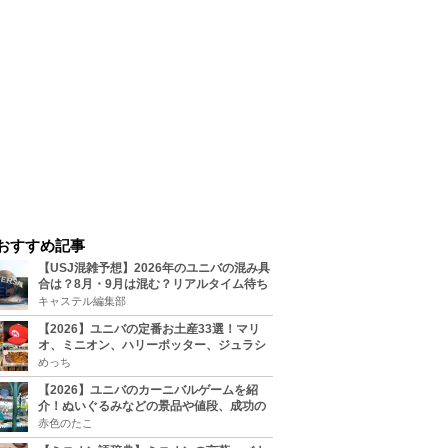
おすすめ記事
【USJ混雑予想】2026年のユニバの混み具
合は？8月・9月は混む？リアルタイム待ち
時間アプリも
キャステル編集部
【2026】ユニバの定番お土産33選！マリ
オ、ミニオン、ハリーポッター、ジュラシ
ックパーク、セサミ、SINGなどのグッズ情
めっち
報
【2026】ユニバのカーニバルゲームを紹
介！ぬいぐるみなどの景品や値段、成功の
コツ、実施場所まとめ
赤色のたこ