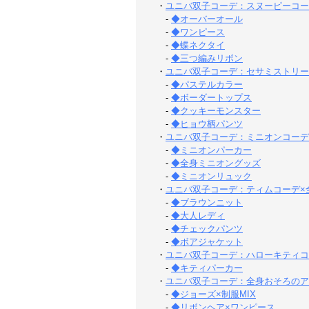
・
ユニバ双子コーデ：スヌーピーコー
-
◆オーバーオール
-
◆ワンピース
-
◆蝶ネクタイ
-
◆三つ編みリボン
・
ユニバ双子コーデ：セサミストリー
-
◆パステルカラー
-
◆ボーダートップス
-
◆クッキーモンスター
-
◆ヒョウ柄パンツ
・
ユニバ双子コーデ：ミニオンコーデ
-
◆ミニオンパーカー
-
◆全身ミニオングッズ
-
◆ミニオンリュック
・
ユニバ双子コーデ：ティムコーデ×
-
◆ブラウンニット
-
◆大人レディ
-
◆チェックパンツ
-
◆ボアジャケット
・
ユニバ双子コーデ：ハローキティコ
-
◆キティパーカー
・
ユニバ双子コーデ：全身おそろのア
-
◆ジョーズ×制服MIX
-
◆リボンヘア×ワンピース