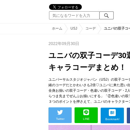
ホーム
USJ
コーデ
ユニバの双子コ
2022年09月30日
ユニバの双子コーデ30
キャラコーデまとめ！
ユニバーサルスタジオジャパン（USJ）の双子コー
緒のコーデだとかわいさも2倍♡ユニバに来た思い
全身お揃いの双子コーデ・色違いの双子コーデ・2
らつま先までぜんぶお揃いにする」「②色違いの双
３つのポイントを押さえて、ユニバのキャラクター
Twitter
LINE
Bookmark!