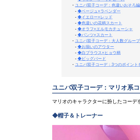
・
ユニバ双子コーデ：色違いおそろ編
-
◆ベージュ×ラベンダー
-
◆イエロー×レッド
-
◆色違いの花柄スカート
-
◆オラフ×エルモカチューシャ
-
◆パンツ×スカート
・
ユニバ双子コーデ：大人数グループ
-
◆お揃いのアウター
-
◆白ブラウス×ヒョウ柄
-
◆ビッグバード
・
ユニバ双子コーデ：3つのポイント
ユニバ双子コーデ：マリオ系コ
マリオのキャラクターに扮したコーデ
◆帽子＆トレーナー