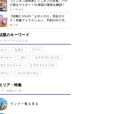
【ミニオン語辞典】ミニオンの言葉、バナ
ナ語をマスター！41単語の意味を解説！
しーちゃん
【攻略】USJの「よやくのり」完全ガイ
ド！対象アトラクション、予約のやり方、
整理券との違い、注意点を紹介
めっち
話題のキーワード
熱いキーワードまとめ
ユニバ
なると
フィー
スヌーピー
ボン
エクスプレスパス
セサミストリート
トワイライトパス
ラグーン
スパイダーマン
エリア・特集
リア・特集の一覧
ランド
一覧を見る