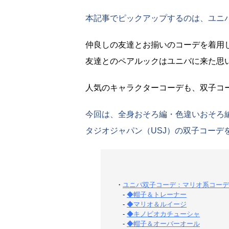
本記事でピックアップするのは、ユニ
仲良しの友達とお揃いのコーデを着用
友達とのペアルックはユニバに来た思
人気のキャラクターコーデも、双子コ
今回は、全身おそろ編・色違いおそろ
タジオジャパン（USJ）の双子コーデ
・
ユニバ双子コーデ：マリオ系コーデ
-
◆帽子＆トレーナー
-
◆マリオ＆ルイージ
-
◆キノピオカチューシャ
-
◆帽子＆オーバーオール