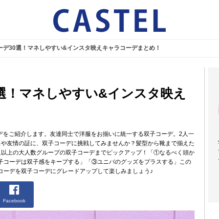
ーデ30選！マネしやすい&インスタ映えキャラコーデまとめ！
選！マネしやすい&インスタ映え
デをご紹介します。友達同士で洋服をお揃いに統一する双子コーデ。2人一
出や友情の証に、双子コーデに挑戦してみませんか？髪型から靴まで揃えた
人以上の大人数グループの双子コーデまでピックアップ！「①なるべく頭か
子コーデは双子感をキープする」「③ユニバのグッズをプラスする」この
コーデを双子コーデにグレードアップして楽しみましょう♪
Facebook