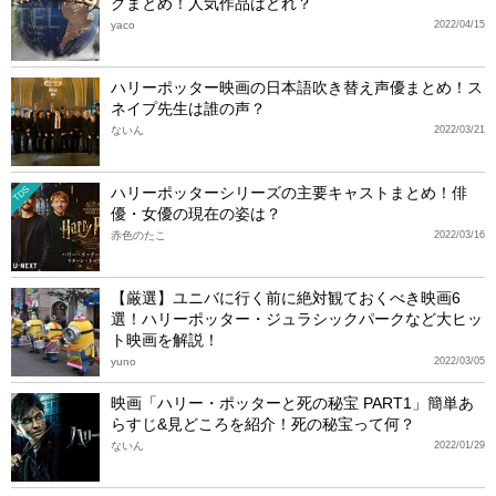
グまとめ！人気作品はどれ？
yaco
2022/04/15
ハリーポッター映画の日本語吹き替え声優まとめ！ス
ネイプ先生は誰の声？
ないん
2022/03/21
ハリーポッターシリーズの主要キャストまとめ！俳
TDS
優・女優の現在の姿は？
赤色のたこ
2022/03/16
【厳選】ユニバに行く前に絶対観ておくべき映画6
選！ハリーポッター・ジュラシックパークなど大ヒッ
ト映画を解説！
yuno
2022/03/05
映画「ハリー・ポッターと死の秘宝 PART1」簡単あ
らすじ&見どころを紹介！死の秘宝って何？
ないん
2022/01/29