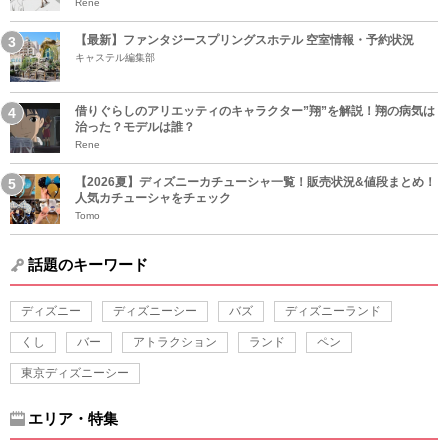
Rene
【最新】ファンタジースプリングスホテル 空室情報・予約状況
キャステル編集部
借りぐらしのアリエッティのキャラクター”翔”を解説！翔の病気は
治った？モデルは誰？
Rene
【2026夏】ディズニーカチューシャ一覧！販売状況&値段まとめ！
人気カチューシャをチェック
Tomo
話題のキーワード
ディズニー
ディズニーシー
バズ
ディズニーランド
くし
バー
アトラクション
ランド
ペン
東京ディズニーシー
エリア・特集