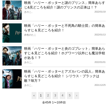
映画「ハリー・ポッターと謎のプリンス」簡単あらす
じ&見どころを紹介！謎のプリンスの正体は！？
きのこ。
2022/01/19
映画「ハリー・ポッターと不死鳥の騎士団」の簡単あ
らすじ＆見どころを紹介！
赤色のたこ
2022/01/13
映画「ハリー・ポッターと炎のゴブレット」簡単あら
すじ＆見どころを紹介！ホグワーツ以外にも魔法学校
がある！？
きのこ。
2022/01/01
映画「ハリー・ポッターとアズカバンの囚人」簡単あ
らすじ＆見どころを紹介！ シリウス・ブラックは
敵？味方？
きのこ。
2021/12/25
‹
1
2
3
4
5
›
全45件 1〜10件目