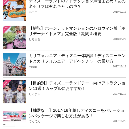
ディズニーランドのアトラクション声優まとめ！あの
TDL
名セリフは有名キャラの声？
みーこ
2019/02/12
【解説】ホーンテッドマンションのハロウィン版「ホ
TDL
リデーナイトメア」完全版！期間＆概要
しろまる
2018/05/29
カリフォルニア・ディズニー体験談！ディズニーラン
ドとカリフォルニア・アドベンチャーの回り方
mochi
2017/12/19
【目的別】ディズニーランドデート向けアトラクショ
TDL
ン11選！カップルにおすすめ！
しろまる
2017/11/19
【抽選なし】2017-18年越しディズニーをバケーショ
ンパッケージで楽しむ方法がある！
てんてん
2017/10/26