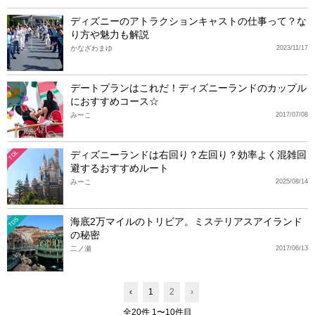
ディズニーのアトラクションキャストの仕事って？な
り方や魅力も解説
かなざわまゆ
2023/11/17
デートプランはこれだ！ディズニーランドのカップル
におすすめコース☆
みーこ
2017/07/08
ディズニーランドは右回り？左回り？効率よく混雑回
TDL
避するおすすめルート
みーこ
2025/08/14
海底2万マイルのトリビア。ミステリアスアイランド
TDS
の秘密
二ノ瀬
2017/06/13
‹
1
2
›
全20件 1〜10件目