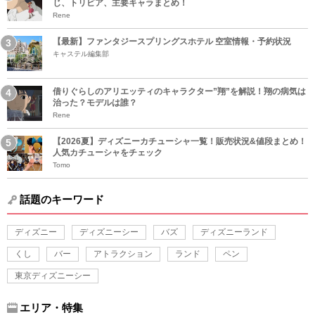
じ、トリビア、主要キャラまとめ！
Rene
【最新】ファンタジースプリングスホテル 空室情報・予約状況
キャステル編集部
借りぐらしのアリエッティのキャラクター”翔”を解説！翔の病気は
治った？モデルは誰？
Rene
【2026夏】ディズニーカチューシャ一覧！販売状況&値段まとめ！
人気カチューシャをチェック
Tomo
話題のキーワード
ディズニー
ディズニーシー
バズ
ディズニーランド
くし
バー
アトラクション
ランド
ペン
東京ディズニーシー
エリア・特集