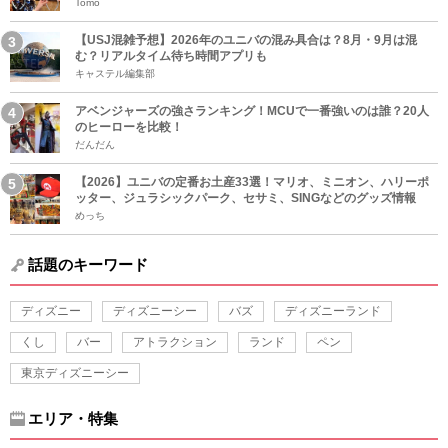
Tomo
【USJ混雑予想】2026年のユニバの混み具合は？8月・9月は混
む？リアルタイム待ち時間アプリも
キャステル編集部
アベンジャーズの強さランキング！MCUで一番強いのは誰？20人
のヒーローを比較！
だんだん
【2026】ユニバの定番お土産33選！マリオ、ミニオン、ハリーポ
ッター、ジュラシックパーク、セサミ、SINGなどのグッズ情報
めっち
話題のキーワード
ディズニー
ディズニーシー
バズ
ディズニーランド
くし
バー
アトラクション
ランド
ペン
東京ディズニーシー
エリア・特集