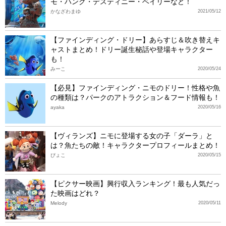
モ・ハンク・デスティニー・ベイリーなど！
かなざわまゆ
2021/05/12
【ファインディング・ドリー】あらすじ＆吹き替えキ
ャストまとめ！ドリー誕生秘話や登場キャラクター
も！
みーこ
2020/05/24
【必見】ファインディング・ニモのドリー！性格や魚
の種類は？パークのアトラクション＆フード情報も！
ayaka
2020/05/16
【ヴィランズ】ニモに登場する女の子「ダーラ」と
は？魚たちの敵！キャラクタープロフィールまとめ！
ぴょこ
2020/05/15
【ピクサー映画】興行収入ランキング！最も人気だっ
た映画はどれ？
Melody
2020/05/11