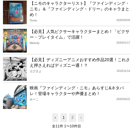
【ニモのキャラクターリスト】『ファインディング・
ニモ』＆『ファインディング・ドリー』のキャラまと
め！
Tomo
2020/05/05
【必見】人気ピクサーキャラクターまとめ！「ピクサ
ー・プレイタイム」で活躍！
Melody
2020/01/17
【必見】ディズニーアニメおすすめ作品20選！これさ
え押さえればディズニー通！？
えびまよ
2019/11/14
映画『ファインディング・ニモ』あらすじ&ネタバ
レ！登場キャラクターや声優まとめ！
みーこ
2020/04/22
‹
1
2
›
全11件 1〜10件目