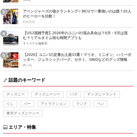
アベンジャーズの強さランキング！MCUで一番強いのは誰？20人
のヒーローを比較！
だんだん
【USJ混雑予想】2026年のユニバの混み具合は？8月・9月は混
む？リアルタイム待ち時間アプリも
キャステル編集部
【2026】ユニバの定番お土産33選！マリオ、ミニオン、ハリーポ
ッター、ジュラシックパーク、セサミ、SINGなどのグッズ情報
めっち
話題のキーワード
ディズニー
ディズニーシー
バズ
ディズニーランド
くし
バー
アトラクション
ランド
ペン
東京ディズニーシー
エリア・特集