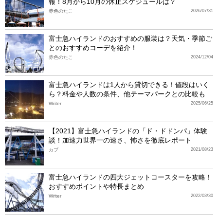
報！8月から10月の休止スケジュールは？
赤色のたこ
2026/07/31
富士急ハイランドのおすすめの服装は？天気・季節ご
とのおすすめコーデを紹介！
赤色のたこ
2024/12/04
富士急ハイランドは1人から貸切できる！値段はいく
ら？料金や人数の条件、他テーマパークとの比較も
Writer
2025/06/25
【2021】富士急ハイランドの「ド・ドドンパ」体験
談！加速力世界一の速さ、怖さを徹底レポート
カブ
2021/08/23
富士急ハイランドの四大ジェットコースターを攻略！
おすすめポイントや特長まとめ
Writer
2022/03/30