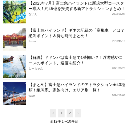
【2023年7月】富士急ハイランドに新規大型コースタ
ー導入！約45億を投資する新アトラクションまとめ！
ないん
2023/04/03
【富士急ハイランド】ギネス記録の「高飛車」とは？
絶叫ポイント＆待ち時間まとめ！
Ikuma
2018/11/16
【解説】ドドンパは富士急で1番怖い？！浮遊感やコ
ースのポイント、速度を紹介！
しーちゃん
2021/08/23
【まとめ】富士急ハイランドのアトラクション全43種
類！絶叫系、家族向け、エリア別一覧！
yaco
2024/12/04
‹
1
2
›
全12件 1〜10件目