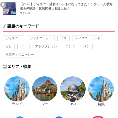
【2026】ディズニー貸切イベントに行ってきた！チケット入手方
法＆体験談！貸切開催日程まとめ！
ひまわり
話題のキーワード
ディズニー
ディズニーシー
バズ
ディズニーランド
くし
バー
アトラクション
ランド
ペン
東京ディズニーシー
エリア・特集
ランド
シー
USJ
特集