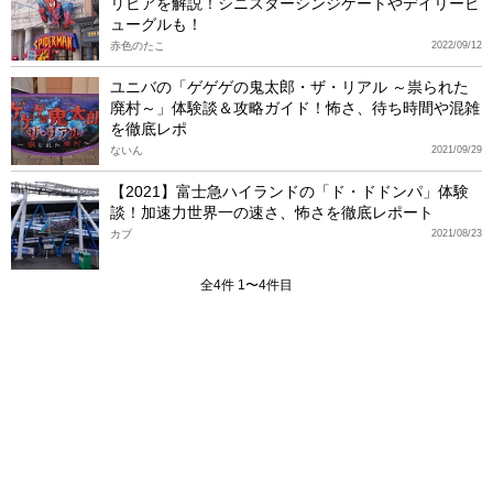
リビアを解説！シニスターシンジケートやデイリービ
ューグルも！
赤色のたこ
2022/09/12
ユニバの「ゲゲゲの鬼太郎・ザ・リアル ～祟られた
廃村～」体験談＆攻略ガイド！怖さ、待ち時間や混雑
を徹底レポ
ないん
2021/09/29
【2021】富士急ハイランドの「ド・ドドンパ」体験
談！加速力世界一の速さ、怖さを徹底レポート
カブ
2021/08/23
全4件 1〜4件目