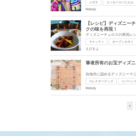
メガラ
コッカースパニエル
Melody
【レシピ】ディズニーチ
クの味を再現！
ラケッティ
オープンセサミ
えびまよ
筆者所有のお宝ディズニ
コレクターグッズ
リバーシ
Melody
‹