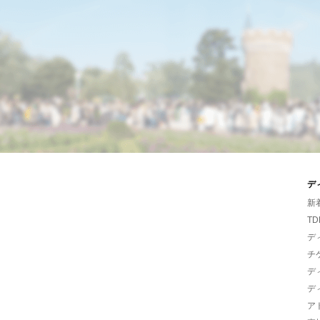
デ
新
TD
デ
チ
デ
デ
ア