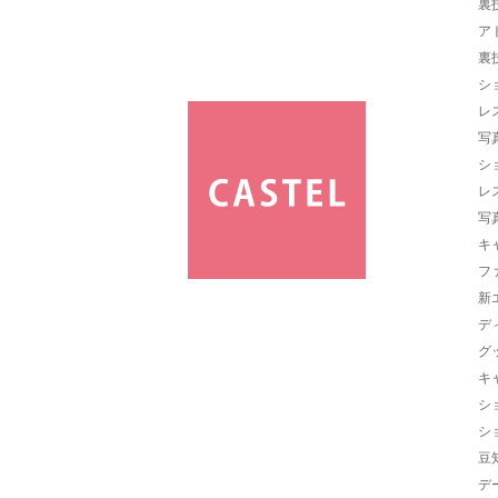
裏
ア
裏
シ
レ
写
シ
レ
写
キ
フ
新
デ
グ
キ
シ
シ
豆
デ