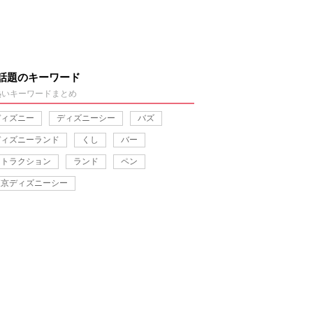
話題のキーワード
熱いキーワードまとめ
ディズニー
ディズニーシー
バズ
ディズニーランド
くし
バー
アトラクション
ランド
ペン
東京ディズニーシー