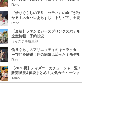
な住処は？翔の病気は治る？
Rene
『借りぐらしのアリエッティ』の全てが分
かる！ネタバレあらすじ、トリビア、主要
キャラまとめ！
Rene
【最新】ファンタジースプリングスホテル
空室情報・予約状況
キャステル編集部
借りぐらしのアリエッティのキャラクタ
ー”翔”を解説！翔の病気は治った？モデル
は誰？
Rene
【2026夏】ディズニーカチューシャ一覧！
販売状況&値段まとめ！人気カチューシャ
をチェック
Tomo