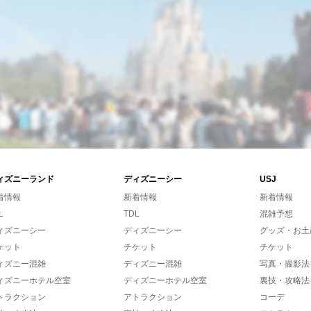
ィズニーランド
ディズニーシー
USJ
着情報
新着情報
新着情報
L
TDL
混雑予想
ィズニーシー
ディズニーシー
グッズ・お土
ケット
チケット
チケット
ィズニー混雑
ディズニー混雑
写真・撮影法
ィズニーホテル空室
ディズニーホテル空室
裏技・攻略法
トラクション
アトラクション
コーデ