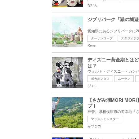
ないん
ジブリパーク「猫の城遊
ターザンロープ
スタジオジ
Rene
ディズニー黄金期とはど
は？
ポカホンタス
ムーラン
ぴょこ
【さがみ湖MORI MO
プ！
マッスルモンスター
みつまめ