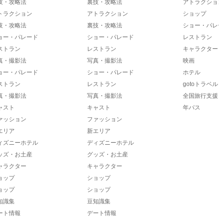
技・攻略法
裏技・攻略法
アトラクショ
トラクション
アトラクション
ショップ
技・攻略法
裏技・攻略法
ショー・パレ
ョー・パレード
ショー・パレード
レストラン
ストラン
レストラン
キャラクター
真・撮影法
写真・撮影法
映画
ョー・パレード
ショー・パレード
ホテル
ストラン
レストラン
gotoトラベル
真・撮影法
写真・撮影法
全国旅行支援
ャスト
キャスト
年パス
ァッション
ファッション
エリア
新エリア
ィズニーホテル
ディズニーホテル
ッズ・お土産
グッズ・お土産
ャラクター
キャラクター
ョップ
ショップ
ョップ
ショップ
知識集
豆知識集
ート情報
デート情報