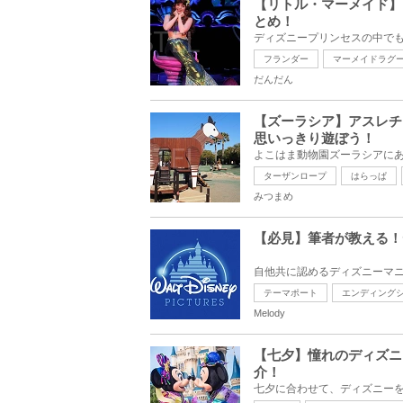
【リトル・マーメイド】
とめ！
フランダー
マーメイドラグ
だんだん
【ズーラシア】アスレチ
思いっきり遊ぼう！
ターザンロープ
はらっぱ
みつまめ
【必見】筆者が教える！
テーマポート
エンディング
Melody
【七夕】憧れのディズニ
介！