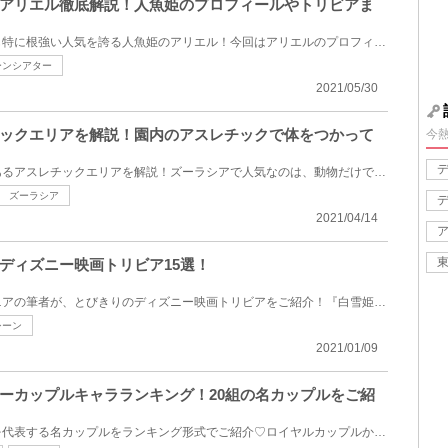
アリエル徹底解説！人魚姫のプロフィールやトリビアま
ディズニープリンセスの中でも特に根強い人気を誇る人魚姫のアリエル！今回はアリエルのプロフィールや...
ーンシアター
2021/05/30
ックエリアを解説！園内のアスレチックで体をつかって
今
よこはま動物園ズーラシアにあるアスレチックエリアを解説！ズーラシアで人気なのは、動物だけではあり...
ズーラシア
2021/04/14
ディズニー映画トリビア15選！
自他共に認めるディズニーマニアの筆者が、とびきりのディズニー映画トリビアをご紹介！『白雪姫』や『...
シーン
2021/01/09
ーカップルキャラランキング！20組の名カップルをご紹
七夕に合わせて、ディズニーを代表する名カップルをランキング形式でご紹介♡ロイヤルカップルから、ピク...