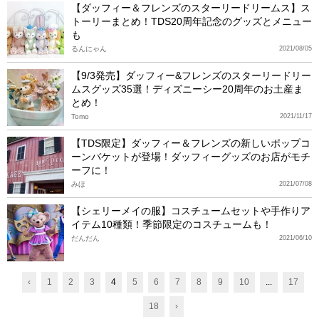
【ダッフィー＆フレンズのスターリードリームス】ス
トーリーまとめ！TDS20周年記念のグッズとメニュー
も
るんにゃん
2021/08/05
【9/3発売】ダッフィー&フレンズのスターリードリー
ムスグッズ35選！ディズニーシー20周年のお土産ま
とめ！
Tomo
2021/11/17
【TDS限定】ダッフィー＆フレンズの新しいポップコ
ーンバケットが登場！ダッフィーグッズのお店がモチ
ーフに！
みほ
2021/07/08
【シェリーメイの服】コスチュームセットや手作りア
イテム10種類！季節限定のコスチュームも！
だんだん
2021/06/10
‹
1
2
3
4
5
6
7
8
9
10
...
17
18
›