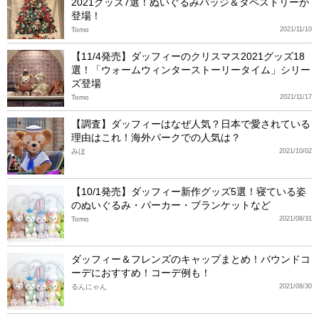
2021グッズ7選！ぬいぐるみバッジ＆タペストリーが
登場！
Tomo
2021/11/10
【11/4発売】ダッフィーのクリスマス2021グッズ18
選！「ウォームウィンターストーリータイム」シリー
ズ登場
Tomo
2021/11/17
【調査】ダッフィーはなぜ人気？日本で愛されている
理由はこれ！海外パークでの人気は？
みほ
2021/10/02
【10/1発売】ダッフィー新作グッズ5選！寝ている姿
のぬいぐるみ・パーカー・ブランケットなど
Tomo
2021/08/31
ダッフィー＆フレンズのキャップまとめ！バウンドコ
ーデにおすすめ！コーデ例も！
るんにゃん
2021/08/30