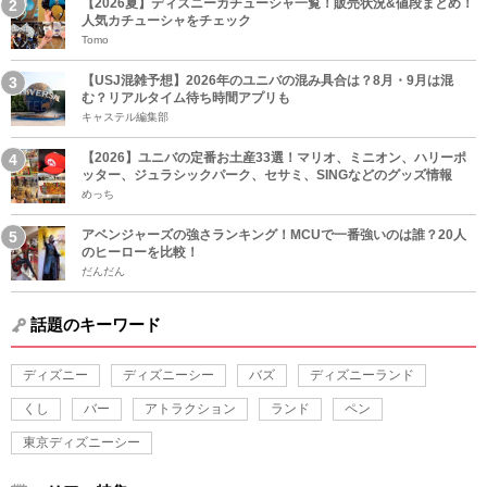
【2026夏】ディズニーカチューシャ一覧！販売状況&値段まとめ！
人気カチューシャをチェック
Tomo
【USJ混雑予想】2026年のユニバの混み具合は？8月・9月は混
む？リアルタイム待ち時間アプリも
キャステル編集部
【2026】ユニバの定番お土産33選！マリオ、ミニオン、ハリーポ
ッター、ジュラシックパーク、セサミ、SINGなどのグッズ情報
めっち
アベンジャーズの強さランキング！MCUで一番強いのは誰？20人
のヒーローを比較！
だんだん
話題のキーワード
ディズニー
ディズニーシー
バズ
ディズニーランド
くし
バー
アトラクション
ランド
ペン
東京ディズニーシー