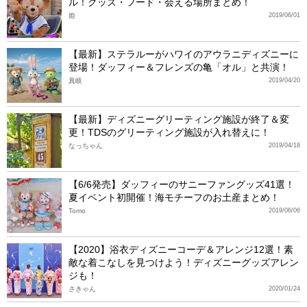
ル！グッズ・フード・会える場所まとめ！
姫
2019/06/01
【最新】ステラルーがハワイのアウラニディズニーに
登場！ダッフィー＆フレンズの亀「オル」と共演！
真岐
2019/04/20
【最新】ディズニーグリーティング施設が終了＆変
更！TDSのグリーティング施設が入れ替えに！
なっちゃん
2019/04/18
【6/6発売】ダッフィーのサニーファングッズ41選！
夏イベント初開催！海モチーフのお土産まとめ！
Tomo
2019/06/06
【2020】浴衣ディズニーコーデ＆アレンジ12選！素
敵な着こなしを見つけよう！ディズニーグッズアレン
ジも！
さきゃん
2020/01/24