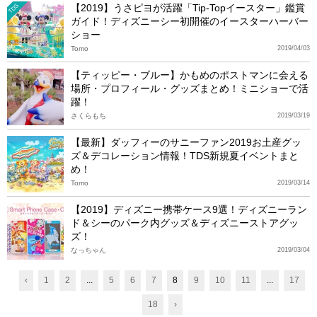
【2019】うさピヨが活躍「Tip-Topイースター」鑑賞
TDS
ガイド！ディズニーシー初開催のイースターハーバー
ショー
Tomo
2019/04/03
【ティッピー・ブルー】かもめのポストマンに会える
場所・プロフィール・グッズまとめ！ミニショーで活
躍！
さくらもち
2019/03/19
【最新】ダッフィーのサニーファン2019お土産グッ
ズ＆デコレーション情報！TDS新規夏イベントまと
め！
Tomo
2019/03/14
【2019】ディズニー携帯ケース9選！ディズニーラン
ド＆シーのパーク内グッズ＆ディズニーストアグッ
ズ！
なっちゃん
2019/03/04
‹
1
2
...
5
6
7
8
9
10
11
...
17
18
›