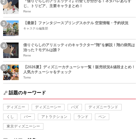
『借りぐらしのアリエッティ』の全てが分かる！ネタバレあらす
じ、トリビア、主要キャラまとめ！
Rene
【最新】ファンタジースプリングスホテル 空室情報・予約状況
キャステル編集部
借りぐらしのアリエッティのキャラクター”翔”を解説！翔の病気は
治った？モデルは誰？
Rene
【2026夏】ディズニーカチューシャ一覧！販売状況&値段まとめ！
人気カチューシャをチェック
Tomo
話題のキーワード
ディズニー
ディズニーシー
バズ
ディズニーランド
くし
バー
アトラクション
ランド
ペン
東京ディズニーシー