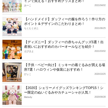
インで買える！おすすめグッズまとめ！
みーこ
2021/04/02
【ハンドメイド】ダッフィーの服を作ろう！作り方の
ポイント＆デザインのこだわりまとめ！
ちくたくポニ
2021/06/25
【ディズニー】ダッフィーの赤ちゃんグッズ5選！出
産祝いにおすすめのカバーオールなどを紹介！
えびまよ
2021/03/02
【子供・ベビー向け】ミッキーの着ぐるみが買える場
所7選！ハロウィンや仮装におすすめ！
ぴょこ
2020/10/25
【2020】シェリーメイグッズランキングTOP15！シ
ー限定のぬいぐるみやカチューシャが人気！
Melody
2020/09/28