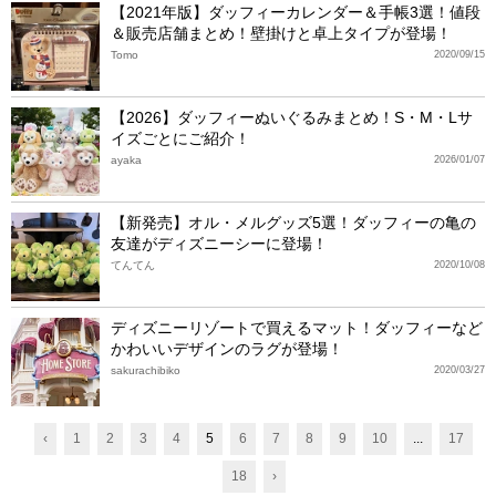
【2021年版】ダッフィーカレンダー＆手帳3選！値段
＆販売店舗まとめ！壁掛けと卓上タイプが登場！
Tomo
2020/09/15
【2026】ダッフィーぬいぐるみまとめ！S・M・Lサ
イズごとにご紹介！
ayaka
2026/01/07
【新発売】オル・メルグッズ5選！ダッフィーの亀の
友達がディズニーシーに登場！
てんてん
2020/10/08
ディズニーリゾートで買えるマット！ダッフィーなど
かわいいデザインのラグが登場！
sakurachibiko
2020/03/27
‹
1
2
3
4
5
6
7
8
9
10
...
17
18
›