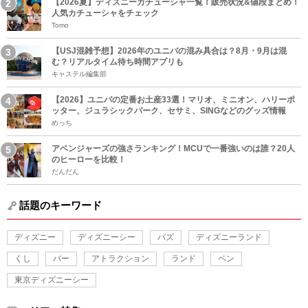
【2026夏】ディズニーカチューシャ一覧！販売状況&値段まとめ！
人気カチューシャをチェック
Tomo
【USJ混雑予想】2026年のユニバの混み具合は？8月・9月は混
む？リアルタイム待ち時間アプリも
キャステル編集部
【2026】ユニバの定番お土産33選！マリオ、ミニオン、ハリーポ
ッター、ジュラシックパーク、セサミ、SINGなどのグッズ情報
めっち
アベンジャーズの強さランキング！MCUで一番強いのは誰？20人
のヒーローを比較！
だんだん
話題のキーワード
ディズニー
ディズニーシー
バズ
ディズニーランド
くし
バー
アトラクション
ランド
ペン
東京ディズニーシー