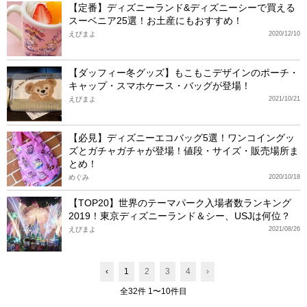
【定番】ディズニーランド&ディズニーシーで買える
スーベニア25選！お土産にもおすすめ！
えびまよ
2020/12/10
【ダッフィー冬グッズ】もこもこデザインのポーチ・
キャップ・スマホケース・バッグが登場！
えびまよ
2021/10/21
【必見】ディズニーエコバッグ5選！ワンコイングッ
ズとガチャガチャが登場！値段・サイズ・販売場所ま
とめ！
めぐみ
2020/10/18
【TOP20】世界のテーマパーク入場者数ランキング
2019！東京ディズニーランド＆シー、USJは何位？
えびまよ
2021/08/26
‹
1
2
3
4
›
全32件 1〜10件目