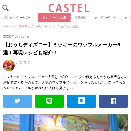
東京ディズニーリゾート
ディズニー・お土産
新着情報
ディズニーランド
ディ
ホーム
東京ディズニーリゾート
グッズ・お土産
2026年06月17日
【おうちディズニー】ミッキーのワッフルメーカー6
選！再現レシピも紹介！
えびまよ
ミッキーのワッフルメーカー6選をご紹介！パークで買えるものから楽天などの
通販で買えるものまで、人気のワッフルメーカーをあつめました。自宅でもミ
ッキーのワッフルが食べたい人は必見です♡