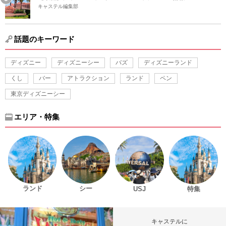
キャステル編集部
話題のキーワード
ディズニー
ディズニーシー
バズ
ディズニーランド
くし
バー
アトラクション
ランド
ペン
東京ディズニーシー
エリア・特集
ランド
シー
USJ
特集
キャステルに