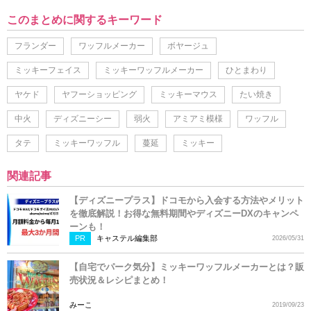
このまとめに関するキーワード
フランダー
ワッフルメーカー
ボヤージュ
ミッキーフェイス
ミッキーワッフルメーカー
ひとまわり
ヤケド
ヤフーショッピング
ミッキーマウス
たい焼き
中火
ディズニーシー
弱火
アミアミ模様
ワッフル
タテ
ミッキーワッフル
蔓延
ミッキー
関連記事
【ディズニープラス】ドコモから入会する方法やメリット
を徹底解説！お得な無料期間やディズニーDXのキャンペ
ーンも！
PR
キャステル編集部
2026/05/31
【自宅でパーク気分】ミッキーワッフルメーカーとは？販
売状況＆レシピまとめ！
みーこ
2019/09/23