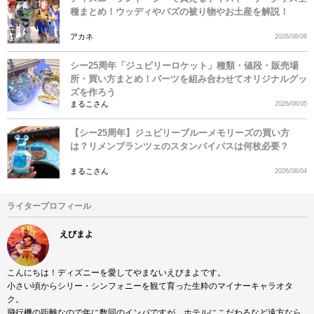
種まとめ！ウッディやバズの被り物やお土産を解説！
アカネ
2026/08/06
シー25周年「ジュビリーロケット」種類・値段・販売場
所・買い方まとめ！パーツを組み合わせてオリジナルグッ
ズを作ろう
まるこさん
2026/08/05
【シー25周年】ジュビリーブルーメモリーズの買い方
は？リメンブランツェのスタンバイパスは何枚必要？
まるこさん
2026/08/04
ライタープロフィール
えびまよ
こんにちは！ディズニーを愛してやまないえびまよです。
小さい頃からシリー・シンフォニーを観て育った生粋のマイナーキャラオタ
ク。
飛行機の距離なので年に数回のインパですが、ホテルにこだわるなど遠方なら