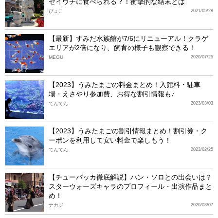
セイウチに食べられる？！衝撃的な結末とは
ぴょこ
2021/05/28
【最新】すみだ水族館が7/6にリニューアル！クラゲ
エリアが2倍になり、飼育の様子も観察できる！
MEGU
2020/07/25
【2023】うみたまごの料金まとめ！入館料・駐車
場・えさやり参加費、お得な割引情報も♪
てんてん
2023/03/03
【2023】うみたまごの割引情報まとめ！割引券・ク
ーポンを利用して安い料金で楽しもう！
てんてん
2023/02/25
【チューバッカ徹底解説】ハン・ソロとの出会いは？
スターウォーズキャラのプロフィール・出演作品まと
め！
ナカジ
2020/03/07