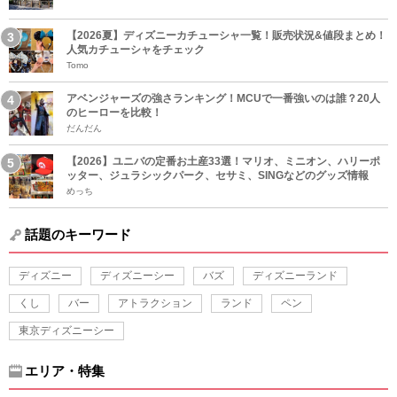
【2026夏】ディズニーカチューシャ一覧！販売状況&値段まとめ！
人気カチューシャをチェック
Tomo
アベンジャーズの強さランキング！MCUで一番強いのは誰？20人
のヒーローを比較！
だんだん
【2026】ユニバの定番お土産33選！マリオ、ミニオン、ハリーポ
ッター、ジュラシックパーク、セサミ、SINGなどのグッズ情報
めっち
話題のキーワード
ディズニー
ディズニーシー
バズ
ディズニーランド
くし
バー
アトラクション
ランド
ペン
東京ディズニーシー
エリア・特集