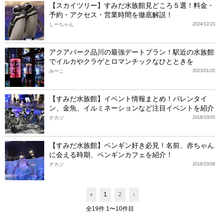
【スカイツリー】すみだ水族館見どころ５選！料金・
予約・アクセス・営業時間を徹底解説！
しーちゃん
2024/12/23
アクアパーク品川の最強デートプラン！駅近の水族館
でイルカやクラゲとロマンチックなひとときを
みーこ
2023/01/20
【すみだ水族館】イベント情報まとめ！バレンタイ
ン、金魚、イルミネーションなど注目イベントを紹介
ナカジ
2018/10/05
【すみだ水族館】ペンギン好き必見！名前、赤ちゃん
に会える時期、ペンギンカフェを紹介！
ナカジ
2018/10/08
‹
1
2
›
全19件 1〜10件目