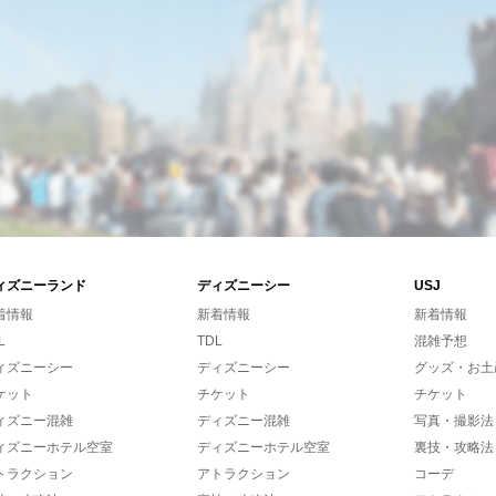
ィズニーランド
ディズニーシー
USJ
着情報
新着情報
新着情報
L
TDL
混雑予想
ィズニーシー
ディズニーシー
グッズ・お土
ケット
チケット
チケット
ィズニー混雑
ディズニー混雑
写真・撮影法
ィズニーホテル空室
ディズニーホテル空室
裏技・攻略法
トラクション
アトラクション
コーデ