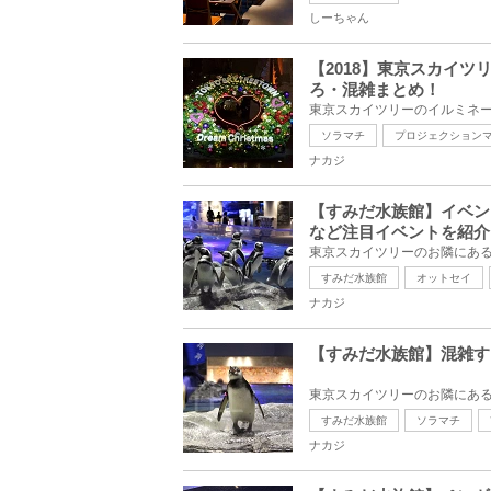
しーちゃん
【2018】東京スカイ
ろ・混雑まとめ！
ソラマチ
プロジェクション
ナカジ
【すみだ水族館】イベン
など注目イベントを紹介
すみだ水族館
オットセイ
ナカジ
【すみだ水族館】混雑す
すみだ水族館
ソラマチ
ナカジ