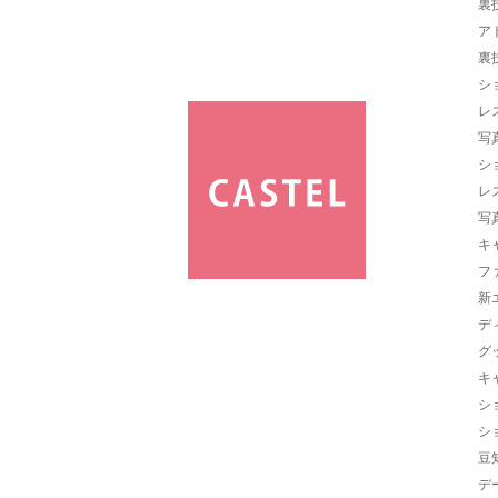
裏
ア
裏
シ
レ
写
シ
レ
写
キ
フ
新
デ
グ
キ
シ
シ
豆
デ