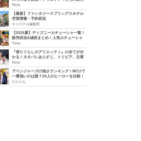
な住処は？翔の病気は治る？
Rene
【最新】ファンタジースプリングスホテル
空室情報・予約状況
キャステル編集部
【2026夏】ディズニーカチューシャ一覧！
販売状況&値段まとめ！人気カチューシャ
をチェック
Tomo
『借りぐらしのアリエッティ』の全てが分
かる！ネタバレあらすじ、トリビア、主要
キャラまとめ！
Rene
アベンジャーズの強さランキング！MCUで
一番強いのは誰？20人のヒーローを比較！
だんだん