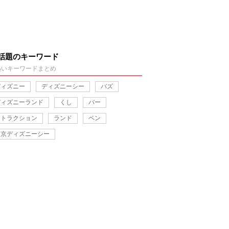
話題のキーワード
熱いキーワードまとめ
ディズニー
ディズニーシー
バズ
ディズニーランド
くし
バー
アトラクション
ランド
ペン
東京ディズニーシー