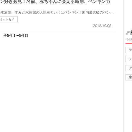
ン好き必見！名前、赤ちゃんに会える時期、ペンギンカ
東京スカイツリーのお隣にある水族館、すみだ水族館の人気者といえばペンギン！国内最大級のペンギン展...
オットセイ
2018/10/08
全5件 1〜5件目
今