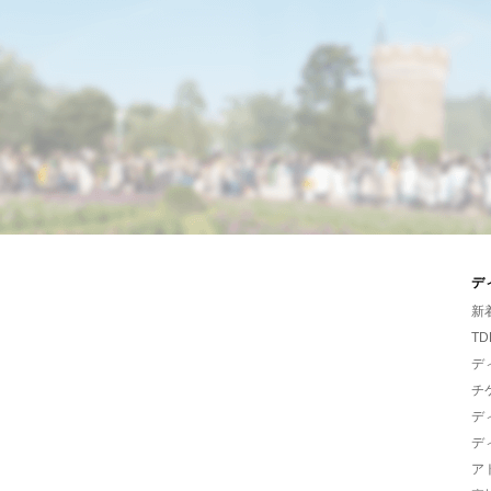
デ
新
TD
デ
チ
デ
デ
ア