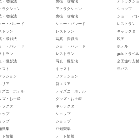
技・攻略法
裏技・攻略法
アトラクショ
トラクション
アトラクション
ショップ
技・攻略法
裏技・攻略法
ショー・パレ
ョー・パレード
ショー・パレード
レストラン
ストラン
レストラン
キャラクター
真・撮影法
写真・撮影法
映画
ョー・パレード
ショー・パレード
ホテル
ストラン
レストラン
gotoトラベル
真・撮影法
写真・撮影法
全国旅行支援
ャスト
キャスト
年パス
ァッション
ファッション
エリア
新エリア
ィズニーホテル
ディズニーホテル
ッズ・お土産
グッズ・お土産
ャラクター
キャラクター
ョップ
ショップ
ョップ
ショップ
知識集
豆知識集
ート情報
デート情報