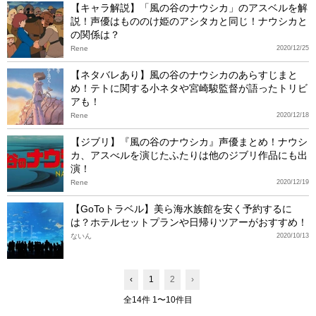
【キャラ解説】「風の谷のナウシカ」のアスベルを解
説！声優はもののけ姫のアシタカと同じ！ナウシカと
の関係は？
Rene
2020/12/25
【ネタバレあり】風の谷のナウシカのあらすじまと
め！テトに関する小ネタや宮崎駿監督が語ったトリビ
アも！
Rene
2020/12/18
【ジブリ】『風の谷のナウシカ』声優まとめ！ナウシ
カ、アスべルを演じたふたりは他のジブリ作品にも出
演！
Rene
2020/12/19
【GoToトラベル】美ら海水族館を安く予約するに
は？ホテルセットプランや日帰りツアーがおすすめ！
ないん
2020/10/13
‹
1
2
›
全14件 1〜10件目