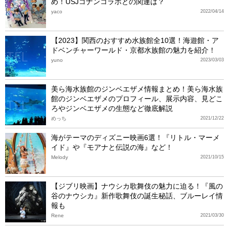
め！USJコナンコラボとの関連は？
yaco
2022/04/14
【2023】関西のおすすめ水族館全10選！海遊館・ア
ドベンチャーワールド・京都水族館の魅力を紹介！
yuno
2023/03/03
美ら海水族館のジンベエザメ情報まとめ！美ら海水族
館のジンベエザメのプロフィール、展示内容、見どこ
ろやジンベエザメの生態など徹底解説
めっち
2021/12/22
海がテーマのディズニー映画6選！『リトル・マーメ
イド』や『モアナと伝説の海』など！
Melody
2021/10/15
【ジブリ映画】ナウシカ歌舞伎の魅力に迫る！『風の
谷のナウシカ』新作歌舞伎の誕生秘話、ブルーレイ情
報も
Rene
2021/03/30