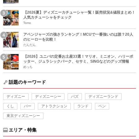
【2026夏】ディズニーカチューシャ一覧！販売状況&値段まとめ！
人気カチューシャをチェック
Tomo
アベンジャーズの強さランキング！MCUで一番強いのは誰？20人
のヒーローを比較！
だんだん
【2026】ユニバの定番お土産33選！マリオ、ミニオン、ハリーポ
ッター、ジュラシックパーク、セサミ、SINGなどのグッズ情報
めっち
話題のキーワード
ディズニー
ディズニーシー
バズ
ディズニーランド
くし
バー
アトラクション
ランド
ペン
東京ディズニーシー
エリア・特集