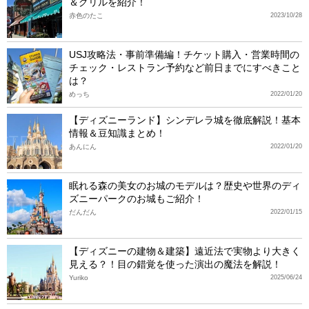
＆グリルを紹介！
赤色のたこ
2023/10/28
USJ攻略法・事前準備編！チケット購入・営業時間の
チェック・レストラン予約など前日までにすべきこと
は？
めっち
2022/01/20
【ディズニーランド】シンデレラ城を徹底解説！基本
情報＆豆知識まとめ！
あんにん
2022/01/20
眠れる森の美女のお城のモデルは？歴史や世界のディ
ズニーパークのお城もご紹介！
だんだん
2022/01/15
【ディズニーの建物＆建築】遠近法で実物より大きく
見える？！目の錯覚を使った演出の魔法を解説！
Yuriko
2025/06/24