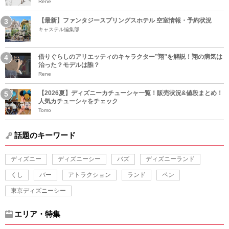
Rene
【最新】ファンタジースプリングスホテル 空室情報・予約状況
キャステル編集部
借りぐらしのアリエッティのキャラクター”翔”を解説！翔の病気は
治った？モデルは誰？
Rene
【2026夏】ディズニーカチューシャ一覧！販売状況&値段まとめ！
人気カチューシャをチェック
Tomo
話題のキーワード
ディズニー
ディズニーシー
バズ
ディズニーランド
くし
バー
アトラクション
ランド
ペン
東京ディズニーシー
エリア・特集