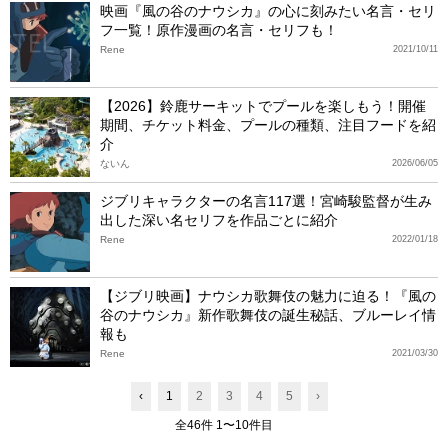
映画『風の谷のナウシカ』の心に刻みたい名言・セリ
フ一覧！原作漫画の名言・セリフも！
Rene
2021/10/11
【2026】鈴鹿サーキットでプールを楽しもう！開催
期間、チケット料金、プールの種類、注目フードを紹
介
ないん
2026/06/05
ジブリキャラクターの名言117選！宮崎駿監督が生み
出した深い名セリフを作品ごとに紹介
Rene
2022/01/18
【ジブリ映画】ナウシカ歌舞伎の魅力に迫る！『風の
谷のナウシカ』新作歌舞伎の誕生秘話、ブルーレイ情
報も
Rene
2021/03/30
‹
1
2
3
4
5
›
全46件 1〜10件目