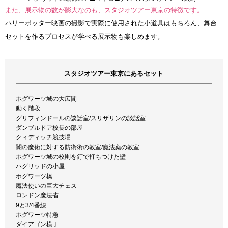
また、展示物の数が膨大なのも、スタジオツアー東京の特徴です。
ハリーポッター映画の撮影で実際に使用された小道具はもちろん、舞台
セットを作るプロセスが学べる展示物も楽しめます。
スタジオツアー東京にあるセット
ホグワーツ城の大広間
動く階段
グリフィンドールの談話室/スリザリンの談話室
ダンブルドア校長の部屋
クィディッチ競技場
闇の魔術に対する防衛術の教室/魔法薬の教室
ホグワーツ城の校則を釘で打ちつけた壁
ハグリッドの小屋
ホグワーツ橋
魔法使いの巨大チェス
ロンドン魔法省
9と3/4番線
ホグワーツ特急
ダイアゴン横丁