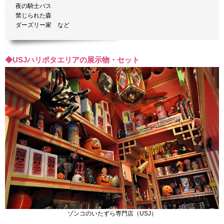
夜の騎士バス
禁じられた森
ダーズリー家 など
◆USJハリポタエリアの展示物・セット
ゾンコのいたずら専門店（USJ）