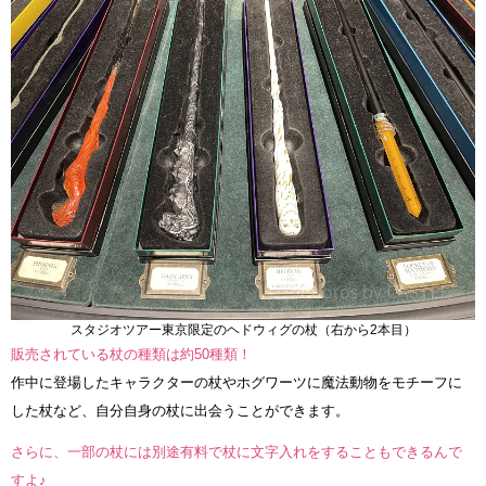
スタジオツアー東京限定のヘドウィグの杖（右から2本目）
販売されている杖の種類は約50種類！
作中に登場したキャラクターの杖やホグワーツに魔法動物をモチーフに
した杖など、自分自身の杖に出会うことができます。
さらに、一部の杖には別途有料で杖に文字入れをすることもできるんで
すよ♪