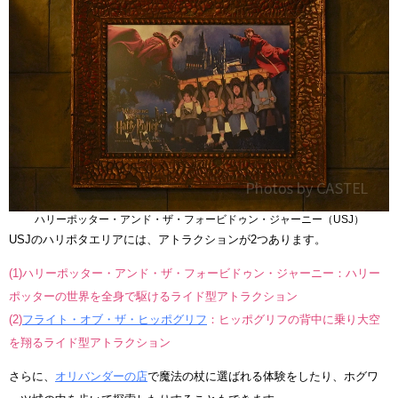
ハリーポッター・アンド・ザ・フォービドゥン・ジャーニー（USJ）
USJのハリポタエリアには、アトラクションが2つあります。
(1)ハリーポッター・アンド・ザ・フォービドゥン・ジャーニー：ハリー
ポッターの世界を全身で駆けるライド型アトラクション
(2)
フライト・オブ・ザ・ヒッポグリフ
：ヒッポグリフの背中に乗り大空
を翔るライド型アトラクション
さらに、
オリバンダーの店
で魔法の杖に選ばれる体験をしたり、ホグワ