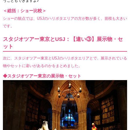
うこともできますよ♪
＜総括：ショー比較＞
ショーの観点では、USJのハリポタエリアの方が数が多く、規模も大きい
です。
スタジオツアー東京とUSJ：【違い③】展示物・セ
ット
次に、スタジオツアー東京とUSJのハリポタエリアとで、展示されている
物やセットに違いがあるのかをまとめました。
◆スタジオツアー東京の展示物・セット