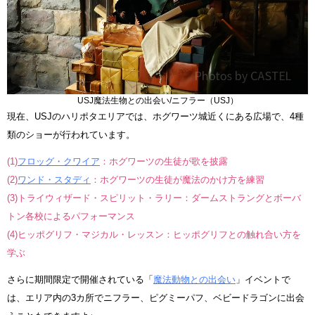
USJ魔法生物との出会い/ニフラー（USJ）
現在、USJのハリポタエリアでは、ホグワーツ城近くにある広場で、4種
類のショーが行われています。
(1)
フロッグ・クワイア
：ホグワーツの生徒が歌を披露
(2)
ワンド・スタディ
：ホグワーツの生徒が魔法のかけ方を練習
(3)トライウィザード・スピリット・ラリー：ダームストラングとボーバ
トン各校によるパフォーマンス
(4)ヒッポグリフ・マジカル・レッスン：ヒッポグリフとの触れ合い方を
学ぶ
さらに期間限定で開催されている「
魔法動物との出会い
」イベントで
は、エリア内の3カ所でニフラー、ピグミーパフ、ベビードラゴンに出会