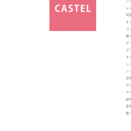
シ
レ
写
キ
フ
新
デ
グ
キ
シ
シ
豆
デ
ス
go
全
食