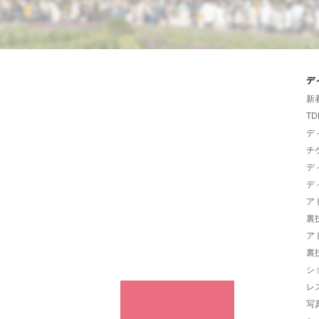
デ
新
TD
デ
チ
デ
デ
ア
裏
ア
裏
シ
レ
写