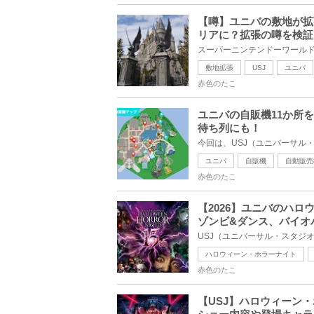
【噂】ユニバの敷地が拡
リアに？拡張の噂を検証
敷地拡張
USJ
ユニバ
赤色のたこ
ユニバの自販機11か所
待ち列にも！
ユニバ
自販機
自動販売
赤色のたこ
【2026】ユニバのハ
ゾンビ&ダンス、バイオ
ハロウィーン・ホラーナイト
赤色のたこ
【USJ】ハロウィーン