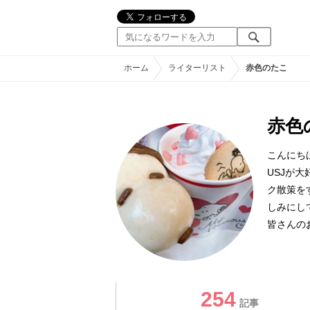
ホーム
ライターリスト
赤色のたこ
赤色
こんにち
USJが
ク散策を
しみにし
皆さんの
254
記事