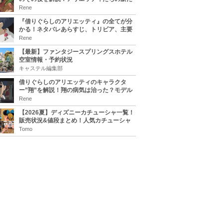
な住処は？翔の病気は治る？
Rene
『借りぐらしのアリエッティ』の全てが分
かる！ネタバレあらすじ、トリビア、主要
キャラまとめ！
Rene
【最新】ファンタジースプリングスホテル
空室情報・予約状況
キャステル編集部
借りぐらしのアリエッティのキャラクタ
ー”翔”を解説！翔の病気は治った？モデル
は誰？
Rene
【2026夏】ディズニーカチューシャ一覧！
販売状況&値段まとめ！人気カチューシャ
をチェック
Tomo