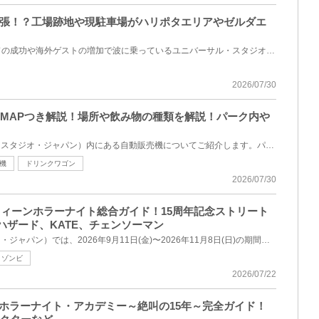
張！？工場跡地や現駐車場がハリポタエリアやゼルダエ
スーパーニンテンドーワールドの成功や海外ゲストの増加で波に乗っているユニバーサル・スタジオ・ジャ...
2026/07/30
をMAPつき解説！場所や飲み物の種類を解説！パーク内や
今回は、USJ（ユニバーサル・スタジオ・ジャパン）内にある自動販売機についてご紹介します。パーク内の...
機
ドリンクワゴン
2026/07/30
ロウィーンホラーナイト総合ガイド！15周年記念ストリート
ハザード、KATE、チェンソーマン
USJ（ユニバーサル・スタジオ・ジャパン）では、2026年9月11日(金)〜2026年11月8日(日)の期間、15周年を...
ゾンビ
2026/07/22
・ホラーナイト・アカデミー～絶叫の15年～完全ガイド！