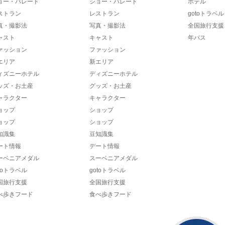
ョー・パレード
ショー・パレード
ホテル
ストラン
レストラン
gotoトラベル
真・撮影法
写真・撮影法
全国旅行支援
ャスト
キャスト
年パス
ァッション
ファッション
エリア
新エリア
ィズニーホテル
ディズニーホテル
ッズ・お土産
グッズ・お土産
ャラクター
キャラクター
ョップ
ショップ
ョップ
ショップ
知識集
豆知識集
ート情報
デート情報
ーベニアメダル
スーベニアメダル
toトラベル
gotoトラベル
国旅行支援
全国旅行支援
べ歩きフード
食べ歩きフード