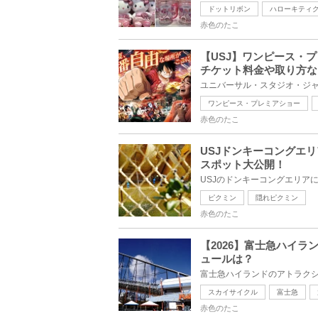
ドットリボン
ハローキティ
赤色のたこ
【USJ】ワンピース・
チケット料金や取り方な
ワンピース・プレミアショー
赤色のたこ
USJドンキーコングエ
スポット大公開！
ピクミン
隠れピクミン
赤色のたこ
【2026】富士急ハイラ
ュールは？
スカイサイクル
富士急
赤色のたこ