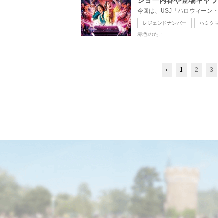
ショー内容や登場キャラ
レジェンドナンバー
ハミク
赤色のたこ
‹
1
2
3