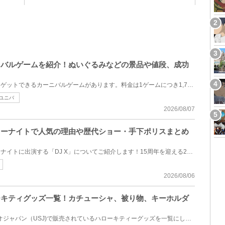
ーニバルゲームを紹介！ぬいぐるみなどの景品や値段、成功
USJには、クリアすると景品をゲットできるカーニバルゲームがあります。料金は1ゲームにつき1,700円また...
ユニバ
2026/08/07
？ホラーナイトで人気の理由や歴代ショー・手下ポリスまとめ
今回は、USJハロウィンホラーナイトに出演する「DJ X」についてご紹介します！15周年を迎える2026年の「...
2026/08/06
ローキティグッズ一覧！カチューシャ、被り物、キーホルダ
2026年にユニバーサルスタジオジャパン（USJ)で販売されているハローキティーグッズを一覧にしてご紹介...