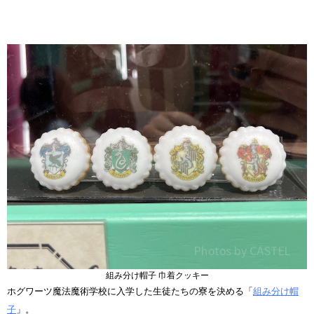
組み分け帽子 巾着クッキー
ホグワーツ魔法魔術学校に入学した生徒たちの寮を決める「
組み分け帽
子
」。