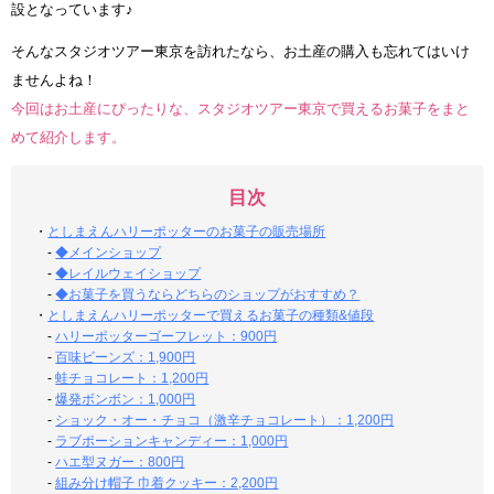
設となっています♪
そんなスタジオツアー東京を訪れたなら、お土産の購入も忘れてはいけ
ませんよね！
今回はお土産にぴったりな、スタジオツアー東京で買えるお菓子をまと
めて紹介します。
目次
・
としまえんハリーポッターのお菓子の販売場所
-
◆メインショップ
-
◆レイルウェイショップ
-
◆お菓子を買うならどちらのショップがおすすめ？
・
としまえんハリーポッターで買えるお菓子の種類&値段
-
ハリーポッターゴーフレット：900円
-
百味ビーンズ：1,900円
-
蛙チョコレート：1,200円
-
爆発ボンボン：1,000円
-
ショック・オー・チョコ（激辛チョコレート）：1,200円
-
ラブポーションキャンディー：1,000円
-
ハエ型ヌガー：800円
-
組み分け帽子 巾着クッキー：2,200円