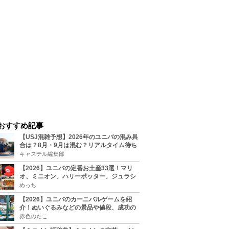
おすすめ記事
【USJ混雑予想】2026年のユニバの混み具
合は？8月・9月は混む？リアルタイム待ち
時間アプリも
キャステル編集部
【2026】ユニバの定番お土産33選！マリ
オ、ミニオン、ハリーポッター、ジュラシ
ックパーク、セサミ、SINGなどのグッズ情
めっち
報
【2026】ユニバのカーニバルゲームを紹
介！ぬいぐるみなどの景品や値段、成功の
コツ、実施場所まとめ
赤色のたこ