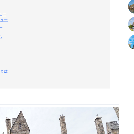
ュー
ュー
）
ム
とは