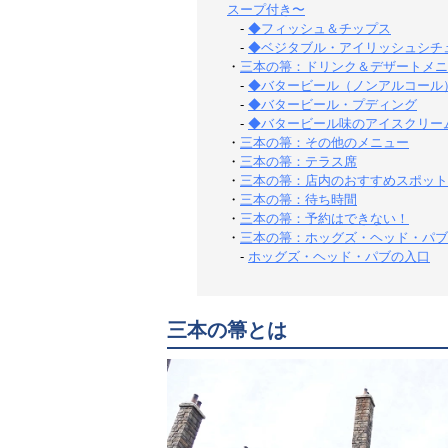
スープ付き〜
-
◆フィッシュ＆チップス
-
◆ベジタブル・アイリッシュシチ
・
三本の箒：ドリンク＆デザートメニ
-
◆バタービール（ノンアルコール
-
◆バタービール・プディング
-
◆バタービール味のアイスクリー
・
三本の箒：その他のメニュー
・
三本の箒：テラス席
・
三本の箒：店内のおすすめスポット
・
三本の箒：待ち時間
・
三本の箒：予約はできない！
・
三本の箒：ホッグズ・ヘッド・パブ
-
ホッグズ・ヘッド・パブの入口
三本の箒とは