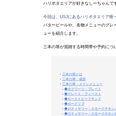
ハリポタエリアが好きなしーちゃんです
今回は、USJにあるハリポタエリア唯
バタービールや、名物メニューのグレ
ューを紹介します。
三本の箒が混雑する時間帯や予約につ
・
三本の箒とは
・
三本の箒：場所
・
三本の箒：メインメニュー
-
◆ホグワーツ・プレート
-
◆グレート・フィースト
-
◆ローストビーフサンド
-
◆ポークリブ
-
◆ロティサリー・スモークチキン
-
◆ロティサリー・スモークチキン