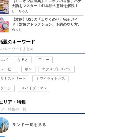
【ミニオン語辞典】ミニオンの言葉、バナ
ナ語をマスター！41単語の意味を解説！
しーちゃん
【攻略】USJの「よやくのり」完全ガイ
ド！対象アトラクション、予約のやり方、
整理券との違い、注意点を紹介
めっち
話題のキーワード
熱いキーワードまとめ
ユニバ
なると
フィー
スヌーピー
ボン
エクスプレスパス
セサミストリート
トワイライトパス
ラグーン
スパイダーマン
エリア・特集
リア・特集の一覧
ランド
一覧を見る