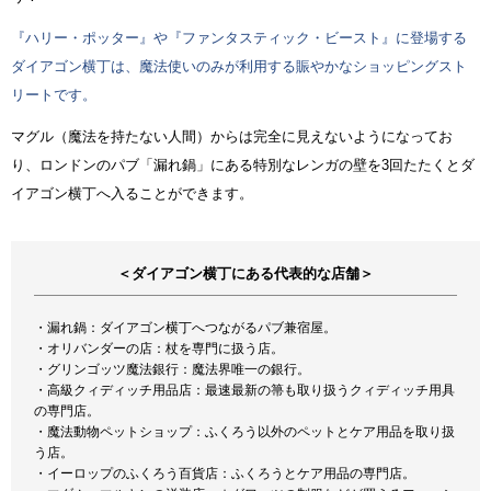
『ハリー・ポッター』や『ファンタスティック・ビースト』に登場する
ダイアゴン横丁は、魔法使いのみが利用する賑やかなショッピングスト
リートです。
マグル（魔法を持たない人間）からは完全に見えないようになってお
り、ロンドンのパブ「漏れ鍋」にある特別なレンガの壁を3回たたくとダ
イアゴン横丁へ入ることができます。
＜ダイアゴン横丁にある代表的な店舗＞
・漏れ鍋：ダイアゴン横丁へつながるパブ兼宿屋。
・オリバンダーの店：杖を専門に扱う店。
・グリンゴッツ魔法銀行：魔法界唯一の銀行。
・高級クィディッチ用品店：最速最新の箒も取り扱うクィディッチ用具
の専門店。
・魔法動物ペットショップ：ふくろう以外のペットとケア用品を取り扱
う店。
・イーロップのふくろう百貨店：ふくろうとケア用品の専門店。