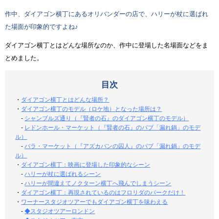
作中、ダイアゴン横丁にあるオリバンダーの店で、ハリーが杖に選ばれ
た場面が印象的ですよね♪
ダイアゴン横丁とはどんな場所なのか、作中に登場した名場面などをま
とめました。
目次
・
ダイアゴン横丁とはどんな場所？
・
ダイアゴン横丁のモデル（ロケ地）となった場所は？
-
シャンブルズ通り（『賢者の石』のダイアゴン横丁のモデル）
-
レドンホール・マーケット（『賢者の石』のパブ「漏れ鍋」のモデ
ル）
-
バラ・マーケット（『アズカバンの囚人』のパブ「漏れ鍋」のモデ
ル）
・
ダイアゴン横丁：映画に登場した印象的なシーン
-
ハリーが杖に選ばれるシーン
-
ハリーが間違えてノクターン横丁へ飛んでしまうシーン
・
ダイアゴン横丁：再現されているのはフロリダのパークだけ！
・
ワーナースタジオツアーでもダイアゴン横丁を味わえる
-
◆スタジオツアーロンドン