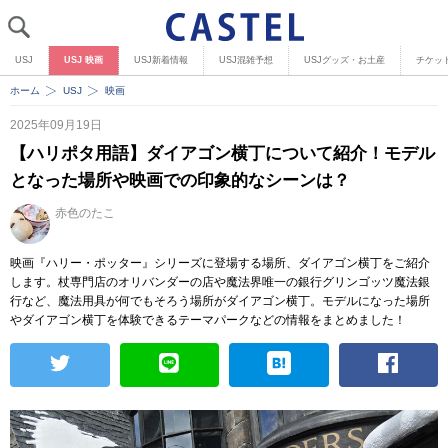
USJ
USJ 映画
USJ新着情報
USJ混雑予想
USJグッズ・お土産
チケッ
ホーム
USJ
映画
2025年09月19日
【ハリポタ用語】ダイアゴン横丁について紹介！モデル
となった場所や映画での印象的なシーンは？
赤色のたこ
映画『ハリー・ポッター』シリーズに登場する場所、ダイアゴン横丁をご紹介
します。杖専門店のオリバンダーの店や魔法界唯一の銀行グリンゴッツ魔法銀
行など、魔法用具が何でもそろう場所がダイアゴン横丁。モデルになった場所
やダイアゴン横丁を体験できるテーマパークなどの情報をまとめました！