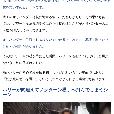
第1作『ハリー・ポッターと賢者の石』で、ハリーがオリバンダーの店で
杖を買い求めるシーンです。
店主のオリバンダーは杖に対する強いこだわりがあり、その思いもあっ
てかホグワーツ魔法魔術学校に通う生徒のほとんどがオリバンダーの店
へ杖を購入しにやってきます。
オリバンダーに手渡される杖をいくつか振ってみるも、花瓶を割ったり
と杖との相性が合いません。
そんな中、一本の杖を手にした瞬間、ハリーを包むようにぶわっと風が
なびき、杖に選ばれました。
幼いハリーが初めて杖を振る初々しさがかわいらしい場面でもあり、
「杖が魔法使いを選ぶ」という云われがよくわかる場面でもあります。
ハリーが間違えてノクターン横丁へ飛んでしまうシ
ーン