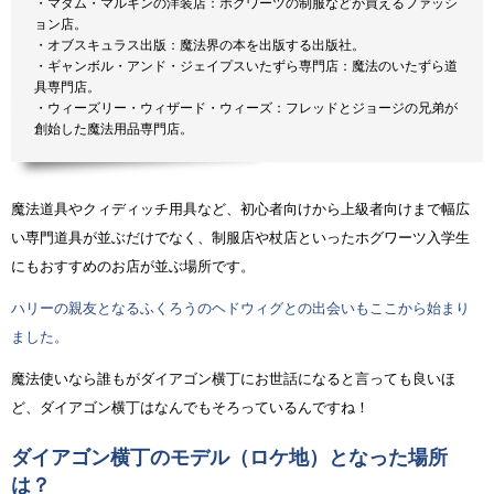
・マダム・マルキンの洋装店：ホグワーツの制服などが買えるファッシ
ョン店。
・オブスキュラス出版：魔法界の本を出版する出版社。
・ギャンボル・アンド・ジェイプスいたずら専門店：魔法のいたずら道
具専門店。
・ウィーズリー・ウィザード・ウィーズ：フレッドとジョージの兄弟が
創始した魔法用品専門店。
魔法道具やクィディッチ用具など、初心者向けから上級者向けまで幅広
い専門道具が並ぶだけでなく、制服店や杖店といったホグワーツ入学生
にもおすすめのお店が並ぶ場所です。
ハリーの親友となるふくろうのヘドウィグとの出会いもここから始まり
ました。
魔法使いなら誰もがダイアゴン横丁にお世話になると言っても良いほ
ど、ダイアゴン横丁はなんでもそろっているんですね！
ダイアゴン横丁のモデル（ロケ地）となった場所
は？