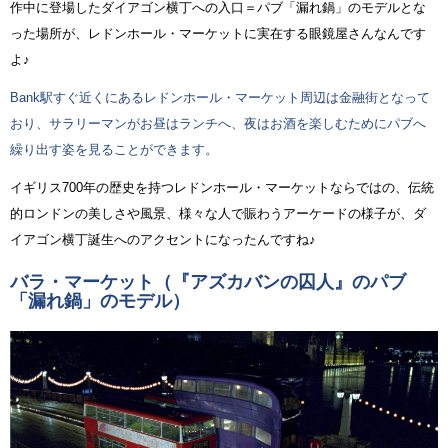
作中に登場したダイアゴン横丁への入口＝パブ「漏れ鍋」のモデルとな
った場所が、レドンホール・マーケットに実在する眼鏡屋さんなんです
よ♪
Bank駅すぐ近くにあるレドンホール・マーケット周辺は金融街となって
おり、サラリーマンがお昼はランチへ、夜はお酒を楽しむためにパブへ
繰り出す姿を見ることができます。
イギリス700年の歴史を持つレドンホール・マーケットならではの、伝統
的ロンドンの美しさや風景、様々な人で賑わうアーケードの様子が、ダ
イアゴン横丁誕生へのアクセントになったんですね♪
バラ・マーケット（『アズカバンの囚人』のパブ
「漏れ鍋」のモデル）