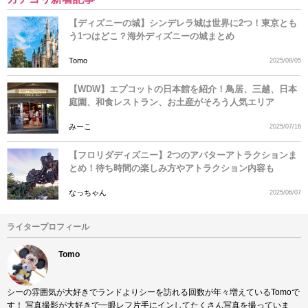
【ディズニーの城】シンデレラ城は世界に2つ！東京とも
う1つはどこ？海外ディズニーの城まとめ
Tomo
2025/08/05
【WDW】エプコットの日本館を紹介！鳥居、三越、日本
庭園、和食レストラン、お土産がそろう人気エリア
みーこ
2025/07/16
【フロリダディズニー】2つのアバターアトラクションま
とめ！待ち時間の楽しみ方やアトラクション内容も
なっちゃん
2025/06/07
ライタープロフィール
Tomo
シーの雰囲気が大好きでランドよりシーを訪れる回数が年々増えているTomoで
す！ 写真撮影が大好きで一眼レフ片手にインしてたくさん写真を撮っていま