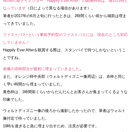
WDWの新ナイトショー「Happily Ever After」の開催時間は、毎日21時と
なっています
（日によって異なる場合があります）。
筆者が2017年の6月上旬に行ったときは、2時間くらい前から城前は埋ま
ってきていました。
ファストパス+という事前予約型のファストパスには、現在のところ対応
していません！
Happily Ever Afterを観賞する際は、スタンバイで待つしかないというこ
とですね。
画像の赤枠部分が最初に埋まっていきました
。
また、オレンジ枠中央部（ウォルトディズニー像周辺）は、赤枠と同じ
く早い時間から埋まっていました。
黄色枠は、1時間前くらいからだんだんとお客さんが集まってくるような
印象でした。
ウォルトディズニー像の後ろから撮影したかったので、筆者はウォルト
像付近で待っていました。
19時を過ぎると急に埋まり出すため、注意が必要です。