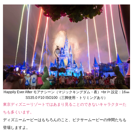
Happily Ever After モアナシーン（マジックキングダム・夜）<br /> 設定：16㎜
SS35.0 F10 ISO100（三脚使用・トリミングあり）
東京ディズニーリゾートではあまり見ることのできないキャラクターた
ちも多くいます。
ディズニームービーはもちろんのこと、ピクサームービーの仲間たちも
登場しますよ。