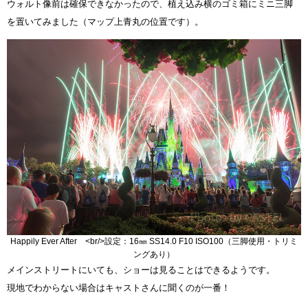
ウォルト像前は確保できなかったので、植え込み横のゴミ箱にミニ三脚
を置いてみました（マップ上青丸の位置です）。
Happily Ever After <br/>設定：16㎜ SS14.0 F10 ISO100（三脚使用・トリミ
ングあり）
メインストリートにいても、ショーは見ることはできるようです。
現地でわからない場合はキャストさんに聞くのが一番！