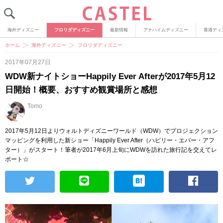
海外ディズニー
フロリダディズニー
最新情報
アナハイムディズニー
香港ディ
ホーム
海外ディズニー
フロリダディズニー
2017年07月27日
WDW新ナイトショーHappily Ever Afterが2017年5月12
日開始！概要、おすすめ観賞場所と感想
Tomo
2017年5月12日よりウォルトディズニーワールド（WDW）でプロジェクション
マッピングを利用した新ショー「Happily Ever After（ハピリー・エバー・アフ
ター）」がスタート！筆者が2017年6月上旬にWDWを訪れた旅行記を交えてレ
ポート☆