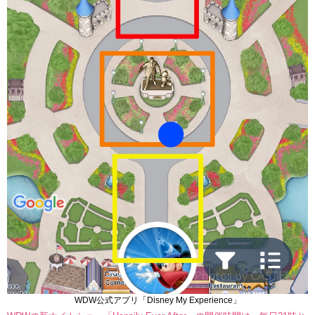
WDW公式アプリ「Disney My Experience」