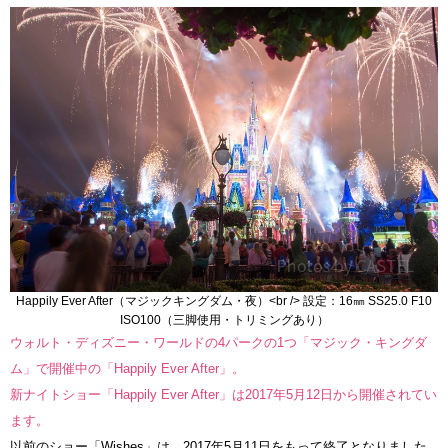
Happily Ever After（マジックキングダム・夜）<br /> 設定：16㎜ SS25.0 F10
ISO100（三脚使用・トリミングあり）
ウォルト・ディズニー・ワールドの4パークの1つ「マジック・キングダ
ム」で開催中の「Happily Ever After」。
新ナイトショー「Happily Ever After」は2017年5月12日から開催されてい
ます。
以前のショー「Wishes」は、2017年5月11日をもって終了となりました