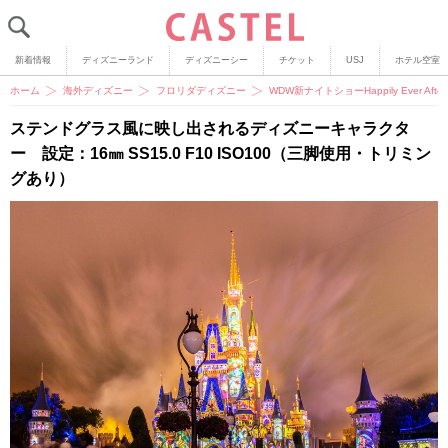
新着情報
ディズニーランド
ディズニーシー
チケット
USJ
ホテル空室
ホーム
海外ディズニー
フロリダディズニー
WDW新ナイトショーHappily Ever 
ステンドグラス風に映し出されるディズニーキャラクタ
ー 設定：16㎜ SS15.0 F10 ISO100（三脚使用・トリミン
グあり）