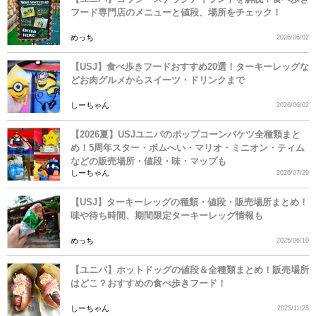
フード専門店のメニューと値段、場所をチェック！
めっち
2026/06/02
【USJ】食べ歩きフードおすすめ20選！ターキーレッグな
どお肉グルメからスイーツ・ドリンクまで
しーちゃん
2026/06/02
【2026夏】USJユニバのポップコーンバケツ全種類まと
め！5周年スター・ボムへい・マリオ・ミニオン・ティム
などの販売場所・値段・味・マップも
しーちゃん
2026/07/29
【USJ】ターキーレッグの種類・値段・販売場所まとめ！
味や待ち時間、期間限定ターキーレッグ情報も
めっち
2025/06/10
【ユニバ】ホットドッグの値段＆全種類まとめ！販売場所
はどこ？おすすめの食べ歩きフード！
しーちゃん
2025/11/25