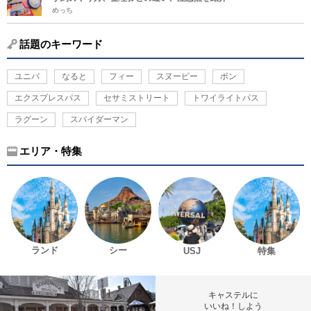
めっち
話題のキーワード
ユニバ
なると
フィー
スヌーピー
ボン
エクスプレスパス
セサミストリート
トワイライトパス
ラグーン
スパイダーマン
エリア・特集
ランド
シー
USJ
特集
キャステルに
いいね！しよう