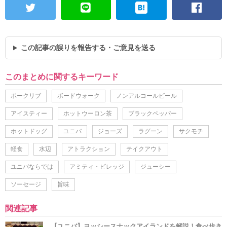
この記事の誤りを報告する・ご意見を送る
このまとめに関するキーワード
ポークリブ
ボードウォーク
ノンアルコールビール
アイスティー
ホットウーロン茶
ブラックペッパー
ホットドッグ
ユニバ
ジョーズ
ラグーン
サクモチ
軽食
水辺
アトラクション
テイクアウト
ユニバならでは
アミティ・ビレッジ
ジューシー
ソーセージ
旨味
関連記事
【ユニバ】ヨッシースナックアイランドを解説！食べ歩き