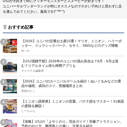
USJが大好きで特にクッキーモンスターとスヌーピーが好きです！
ユニバーサルワンダーランドが特にオススメなので小さい子向けと思わずに足
を運んでみてください、最高です(*´罒`*)
おすすめ記事
【2026】ユニバの定番お土産33選！マリオ、ミニオン、ハリーポ
ッター、ジュラシックパーク、セサミ、SINGなどのグッズ情報
めっち
【USJ混雑予想】2026年のユニバの混み具合は？8月・9月は混
む？リアルタイム待ち時間アプリも
キャステル編集部
【2026】ユニバのカーニバルゲームを紹介！ぬいぐるみなどの景
品や値段、成功のコツ、実施場所まとめ
赤色のたこ
【ミニオン語辞典】ミニオンの言葉、バナナ語をマスター！41単語
の意味を解説！
しーちゃん
【攻略】USJの「よやくのり」完全ガイド！対象アトラクション、
予約のやり方、整理券との違い、注意点を紹介