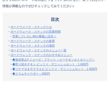
情報が満載なのでぜひチェックしてみてください♪
目次
・
ボードウォーク・スナックとは
・
ボードウォーク・スナックの営業時間
-
営業していない時の看板に注目！
・
ボードウォーク・スナックの座席
・
ボードウォーク・スナックの場所
・
ボードウォーク・スナックのメニュー一覧
・
ボードウォック・スナックのおすすめメニュー
-
◆遊泳禁止!! ジョーズ・フラッペ ～ピーチ＆ソルトホイップ～
-
◆照り焼きチキン ピッツァ・デニッシュセット：1,600円
-
◆ツナマヨ＆サクラエビ ピッツァ・デニッシュセット：1,600円
-
◆クラムチャウダー：450円