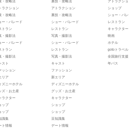
技・攻略法
裏技・攻略法
アトラクショ
トラクション
アトラクション
ショップ
技・攻略法
裏技・攻略法
ショー・パレ
ョー・パレード
ショー・パレード
レストラン
ストラン
レストラン
キャラクター
真・撮影法
写真・撮影法
映画
ョー・パレード
ショー・パレード
ホテル
ストラン
レストラン
gotoトラベル
真・撮影法
写真・撮影法
全国旅行支援
ャスト
キャスト
年パス
ァッション
ファッション
エリア
新エリア
ィズニーホテル
ディズニーホテル
ッズ・お土産
グッズ・お土産
ャラクター
キャラクター
ョップ
ショップ
ョップ
ショップ
知識集
豆知識集
ート情報
デート情報