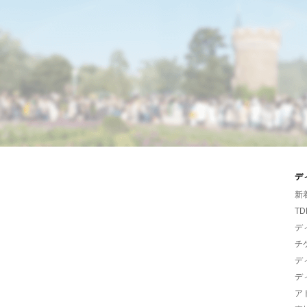
デ
新
TD
デ
チ
デ
デ
ア