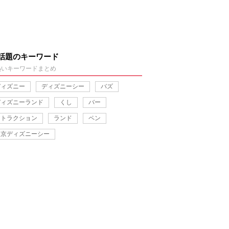
話題のキーワード
熱いキーワードまとめ
ディズニー
ディズニーシー
バズ
ディズニーランド
くし
バー
アトラクション
ランド
ペン
東京ディズニーシー