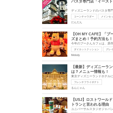
TDL
パスタ専門店「イースト
コーンチャウダー
メインセ
だんだん
【OH MY CAFE】
ズまとめ！予約方法も！
ダイカットクッション
グレ
Melody
【最新】ディズニーラン
は？メニュー情報も！
フレンチフライポテト
るんにゃん
【USJ】ロストワール
トランと言われる理由