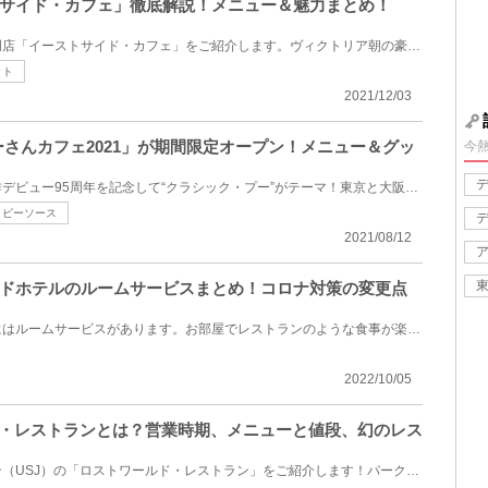
サイド・カフェ」徹底解説！メニュー＆魅力まとめ！
ディズニーランドのパスタ専門店「イーストサイド・カフェ」をご紹介します。ヴィクトリア朝の豪華な店...
ット
2021/12/03
「プーさんカフェ2021」が期間限定オープン！メニュー＆グッ
今
今年のプーさんカフェは、原作デビュー95周年を記念して“クラシック・プー”がテーマ！東京と大阪の2都市...
イビーソース
2021/08/12
ドホテルのルームサービスまとめ！コロナ対策の変更点
東京ディズニーランドホテルにはルームサービスがあります。お部屋でレストランのような食事が楽しめち...
2022/10/05
ド・レストランとは？営業時期、メニューと値段、幻のレス
ユニバーサルスタジオジャパン（USJ）の「ロストワールド・レストラン」をご紹介します！パーク内に存在...