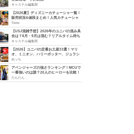
キャステル編集部
【2026夏】ディズニーカチューシャ一覧！
販売状況&値段まとめ！人気カチューシャ
をチェック
Tomo
【USJ混雑予想】2026年のユニバの混み具
合は？8月・9月は混む？リアルタイム待ち
時間アプリも
キャステル編集部
【2026】ユニバの定番お土産33選！マリ
オ、ミニオン、ハリーポッター、ジュラシ
ックパーク、セサミ、SINGなどのグッズ情
めっち
報
アベンジャーズの強さランキング！MCUで
一番強いのは誰？20人のヒーローを比較！
だんだん