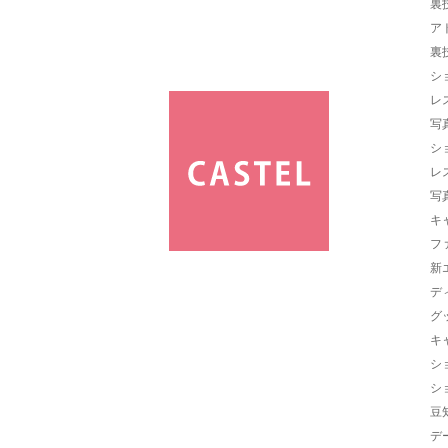
裏
ア
裏
シ
レ
写
シ
レ
写
キ
フ
新
デ
グ
キ
シ
シ
豆
デ