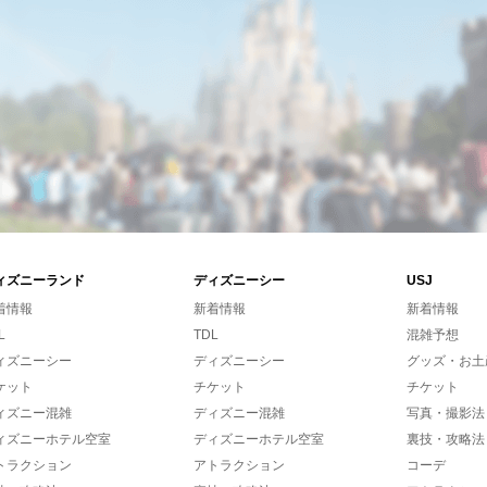
ィズニーランド
ディズニーシー
USJ
着情報
新着情報
新着情報
L
TDL
混雑予想
ィズニーシー
ディズニーシー
グッズ・お土
ケット
チケット
チケット
ィズニー混雑
ディズニー混雑
写真・撮影法
ィズニーホテル空室
ディズニーホテル空室
裏技・攻略法
トラクション
アトラクション
コーデ