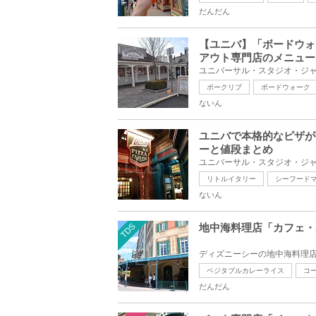
だんだん
【ユニバ】「ボードウォ
アウト専門店のメニュー
ポークリブ
ボードウォーク
ないん
ユニバで本格的なピザが食
ーと値段まとめ
リトルイタリー
シーフード
ないん
TDS
地中海料理店「カフェ・
ベジタブルカレーライス
コ
だんだん