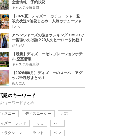
空室情報・予約状況
キャステル編集部
【2026夏】ディズニーカチューシャ一覧！
販売状況&値段まとめ！人気カチューシャ
をチェック
Tomo
アベンジャーズの強さランキング！MCUで
一番強いのは誰？20人のヒーローを比較！
だんだん
【最新】ディズニーセレブレーションホテ
ル 空室情報
キャステル編集部
【2026年8月】ディズニーのスーベニアグ
ッズ全種類まとめ！
あんにん
話題のキーワード
熱いキーワードまとめ
ディズニー
ディズニーシー
バズ
ディズニーランド
くし
バー
アトラクション
ランド
ペン