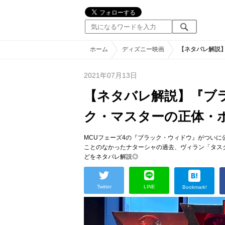
ホーム
ディズニー映画
【ネタバレ解説
2021年07月13日
【ネタバレ解説】『ブ
ク・マスターの正体・
MCUフェーズ4の『ブラック・ウィドウ』がつい
ことのなかったナターシャの過去、ヴィラン「タス
どをネタバレ解説◎
Twitter
LINE
Bookmark!