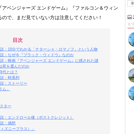
『アベンジャーズ エンドゲーム』『ファルコン＆ウィン
るので、まだ見ていない方は注意してください！
エ
目次
説：10分でわかる「ナターシャ・ロマノフ」という人物
説：なぜ今『ブラック・ウィドウ』なのか
説：映画『アベンジャーズ エンドゲーム』に残された謎
は死を選んだのか
時代とは？
説：時系列
説：ストーリー
ラム」
マスター
説：エンドロール後（ポストクレジット）
説：感想
（ディズニープラス）」