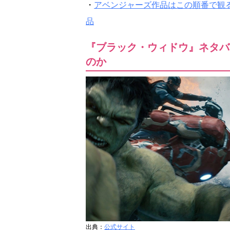
・
アベンジャーズ作品はこの順番で観
品
『ブラック・ウィドウ』ネタバ
のか
出典：
公式サイト