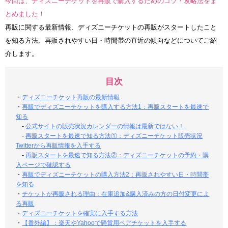
今回は、ディズニーチケットを再販で購入するためのコツ・攻略法をま
とめました！
再販に関する最新情報、ディズニーチケットの再販がスタートしたこと
を知る方法、再販されやすい日・時間帯の直近の傾向などについてご紹
介します。
目次
・
ディズニーチケット再販の最新情報
・
再販でディズニーチケットを購入する方法1：再販スタートを最速で
知る
-
公式サイトの販売状況カレンダーの情報は最新ではない！
-
再販スタートを最速で知る方法①：ディズニーチケット販売状況
Twitterから再販情報を入手する
-
再販スタートを最速で知る方法②：ディズニーチケットの予約・購
入ページで確認する
・
再販でディズニーチケットの購入方法2：再販されやすい日・時間帯
を知る
・
チケットが再販される理由：在庫追加&購入済みの方の日付変更によ
る再販
・
ディズニーチケットを確実に入手する方法
・
【番外編】：楽天やYahooで懸賞用ペアチケットを入手する