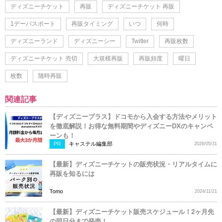
ディズニーチケット
再販
ディズニーチケット 再販
1デーパスポート
再販タイミング
いつ
何時
ディズニーランド
ディズニーシー
Twitter
再販枚数
ディズニーチケット 売切
大規模再販
再販頻度
曜日
枚数
随時再販
関連記事
【ディズニープラス】ドコモから入会する方法やメリット
を徹底解説！お得な無料期間やディズニーDXのキャンペ
ーンも！
PR
キャステル編集部
2026/05/31
【最新】ディズニーチケットの販売状況・リアルタイムに
再販を知るには
Tomo
2024/11/21
【最新】ディズニーチケット販売スケジュール！2ヶ月先
の同日分まで発売！