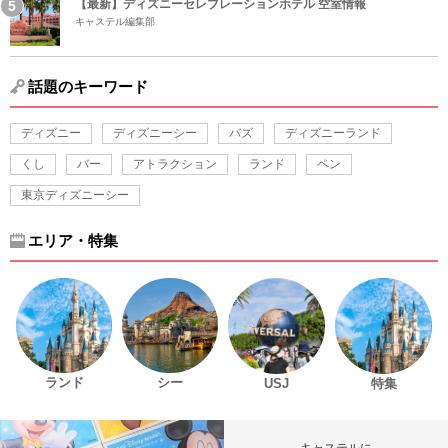
【最新】ディズニーセレブレーションホテル 空室情報
キャステル編集部
話題のキーワード
ディズニー
ディズニーシー
バズ
ディズニーランド
くし
バー
アトラクション
ランド
ペン
東京ディズニーシー
エリア・特集
ランド
シー
USJ
特集
キャステルに