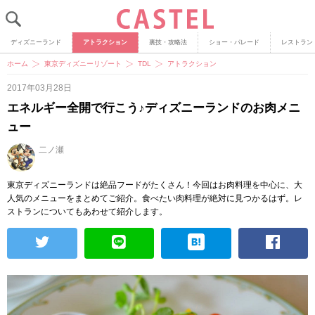
ディズニーランド
アトラクション
裏技・攻略法
ショー・パレード
レストラン
ホーム
東京ディズニーリゾート
TDL
アトラクション
2017年03月28日
エネルギー全開で行こう♪ディズニーランドのお肉メニ
ュー
二ノ瀬
東京ディズニーランドは絶品フードがたくさん！今回はお肉料理を中心に、大
人気のメニューをまとめてご紹介。食べたい肉料理が絶対に見つかるはず。レ
ストランについてもあわせて紹介します。