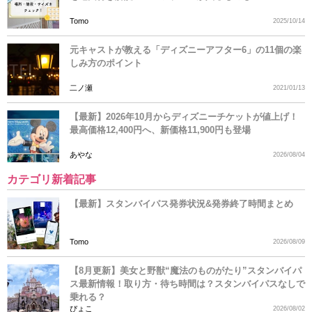
Tomo
2025/10/14
元キャストが教える「ディズニーアフター6」の11個の楽
しみ方のポイント
二ノ瀬
2021/01/13
【最新】2026年10月からディズニーチケットが値上げ！
最高価格12,400円へ、新価格11,900円も登場
あやな
2026/08/04
カテゴリ新着記事
【最新】スタンバイパス発券状況&発券終了時間まとめ
Tomo
2026/08/09
【8月更新】美女と野獣“魔法のものがたり”スタンバイパ
ス最新情報！取り方・待ち時間は？スタンバイパスなしで
乗れる？
ぴょこ
2026/08/02