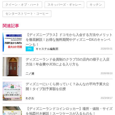
クイーン・オブ・ハート
スキッパーズ・ギャレー
キッチン
センターストリート・コーヒー
関連記事
【ディズニープラス】ドコモから入会する方法やメリット
を徹底解説！お得な無料期間やディズニーDXのキャンペ
ーンも！
PR
キャステル編集部
2026/05/31
ディズニーランド会員制のクラブ33の店内の様子と入店
方法！年会費やJCBによる入り方も
二ノ瀬
2026/06/10
ディズニーにいくら持っていく？みんなの平均予算大公
開！タイプ別予算額を伝授
わさお
2023/08/17
【ディズニーランドコインロッカー】場所・値段・サイズ
を地図付き解説！スーツケースが入るものも！