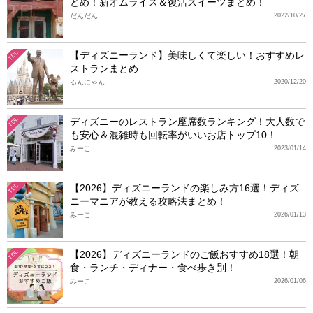
とめ！新オムライス＆復活スイーツまとめ！
だんだん
2022/10/27
【ディズニーランド】美味しくて楽しい！おすすめレ
TDL
ストランまとめ
るんにゃん
2020/12/20
ディズニーのレストラン座席数ランキング！大人数で
TDL
も安心＆混雑時も回転率がいいお店トップ10！
みーこ
2023/01/14
【2026】ディズニーランドの楽しみ方16選！ディズ
TDL
ニーマニアが教える攻略法まとめ！
みーこ
2026/01/13
【2026】ディズニーランドのご飯おすすめ18選！朝
TDL
食・ランチ・ディナー・食べ歩き別！
みーこ
2026/01/06