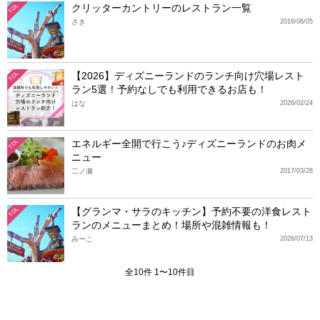
クリッターカントリーのレストラン一覧
TDL
さき
2016/06/05
【2026】ディズニーランドのランチ向け穴場レスト
TDL
ラン5選！予約なしでも利用できるお店も！
はな
2026/02/24
エネルギー全開で行こう♪ディズニーランドのお肉メ
TDL
ニュー
二ノ瀬
2017/03/28
【グランマ・サラのキッチン】予約不要の洋食レスト
TDL
ランのメニューまとめ！場所や混雑情報も！
みーこ
2026/07/13
全10件 1〜10件目