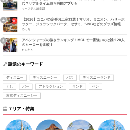
む？リアルタイム待ち時間アプリも
キャステル編集部
【2026】ユニバの定番お土産33選！マリオ、ミニオン、ハリーポ
ッター、ジュラシックパーク、セサミ、SINGなどのグッズ情報
めっち
アベンジャーズの強さランキング！MCUで一番強いのは誰？20人
のヒーローを比較！
だんだん
話題のキーワード
ディズニー
ディズニーシー
バズ
ディズニーランド
くし
バー
アトラクション
ランド
ペン
東京ディズニーシー
エリア・特集